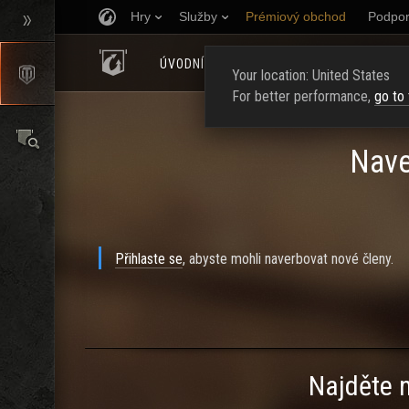
Hry
Služby
Prémiový obchod
Podpor
ÚVODNÍ STRÁNKA
HODNOCENÍ
NAJ
Your location: United States
For better performance,
go to
Nave
Přihlaste se
, abyste mohli naverbovat nové členy.
Najděte 