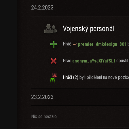
24.2.2023
Vojenský personál
Hráč
b
premier_dmkdesign_801
Hráč
opustil 
anonym_aYyJXIYafSLt
Hráči (2)
byli přiděleni na nové pozic
23.2.2023
Nic se nestalo