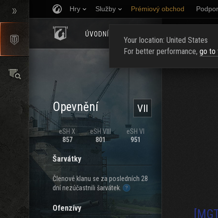
Hry
Služby
Prémiový obchod
Podpor
ÚVODNÍ STRÁNKA
HODNOCENÍ
NAJ
Your location: United States
For better performance,
go to
Opevnění
VII
eSH X
eSH VIII
eSH VI
857
801
951
Šarvátky
Členové klanu se za posledních 28
dní nezúčastnili šarvátek.
Ofenzívy
[MGT