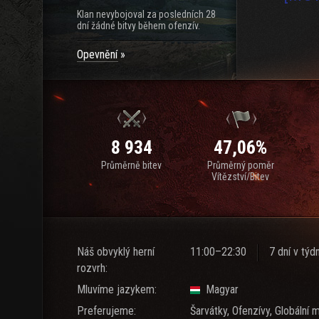
Klan nevybojoval za posledních 28
dní žádné bitvy během ofenzív.
Opevnění
8 934
47,06%
Průměrně bitev
Průměrný poměr
Vítězství/Bitev
Náš obvyklý herní
11:00–22:30
7 dní v týd
rozvrh:
Mluvíme jazykem:
Magyar
Preferujeme:
Šarvátky, Ofenzívy, Globální 