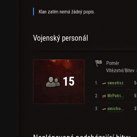
Klan zatím nemá žádný popis.
Vojenský personál
Poměr
Vítězství/Bitev
15
1.
5
sweetisz
2.
5
MrPatrick
3.
3
xmicho_24