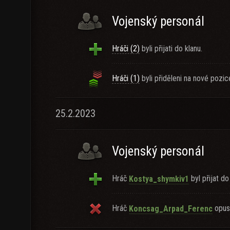
Vojenský personál
Hráči (2)
byli přijati do klanu.
Hráči (1)
byli přiděleni na nové pozic
25.2.2023
Vojenský personál
Hráč
byl přijat do
Kostya_shymkiv1
Hráč
opust
Koncsag_Arpad_Ferenc