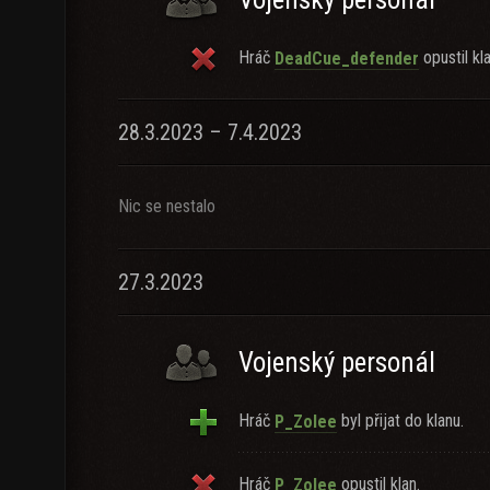
Hráč
opustil kla
DeadCue_defender
28.3.2023 – 7.4.2023
Nic se nestalo
27.3.2023
Vojenský personál
Hráč
byl přijat do klanu.
P_Zolee
Hráč
opustil klan.
P_Zolee