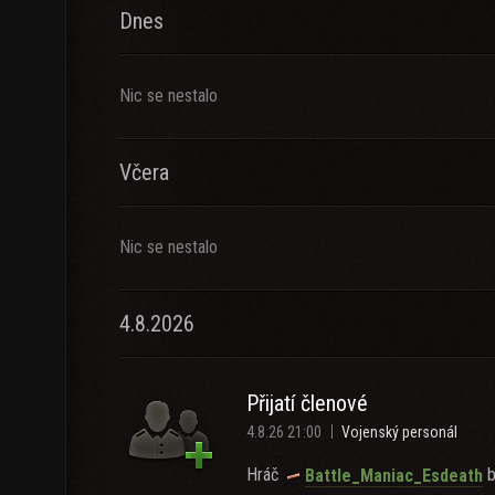
Dnes
Nic se nestalo
Včera
Nic se nestalo
4.8.2026
Přijatí členové
4.8.26 21:00
Vojenský personál
Hráč
b
Battle_Maniac_Esdeath