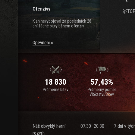
Ofenzívy
🥇TOP-
Klan nevybojoval za posledních 28
dní žádné bitvy během ofenzív.
Opevnění
18 830
57,43%
Průměrně bitev
Průměrný poměr
Vítězství/Bitev
Náš obvyklý herní
07:30–20:30
7 dní v týd
rozvrh: