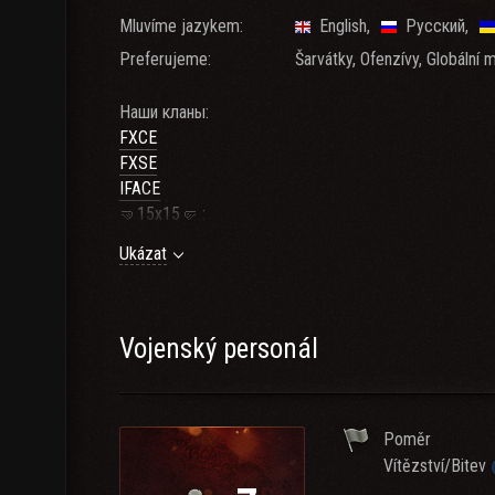
Mluvíme jazykem:
English
Русский
Preferujeme:
Šarvátky, Ofenzívy, Globální 
Наши кланы:
FXCE
FXSE
IFACE
🤜15х15🤛 :
Ukázat
3 место Глобальной карты - Лето 2025
11 место Клановая потасовка Август 2025 (Команд
7 место Клановая потасовка Март 2026 (Команда F
1 место Клановая потасовка Март 2026 (Команда K
Vojenský personál
💥7х7💥:
Poměr
14 место Манёвры Ноябрь 2025
Vítězství/Bitev
FXCE (71 танк , 11 ЛГК)
IFACE (37 танков)