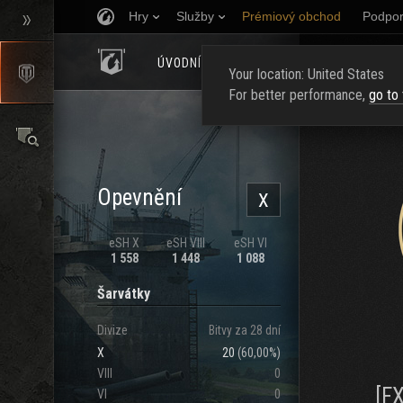
Hry
Služby
Prémiový obchod
Podpor
ÚVODNÍ STRÁNKA
HODNOCENÍ
NAJ
Your location: United States
For better performance,
go to
Opevnění
X
eSH X
eSH VIII
eSH VI
1 558
1 448
1 088
Šarvátky
Divize
Bitvy za 28 dní
X
20
(
60,00%
)
VIII
0
[F
VI
0