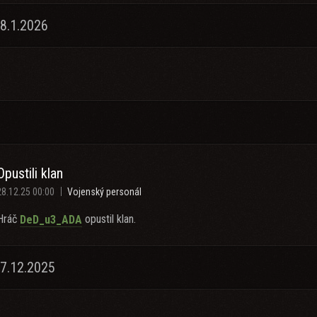
8.1.2026
Opustili klan
28.12.25 00:00
Vojenský personál
Hráč
opustil klan.
DeD_u3_ADA
27.12.2025