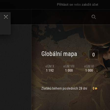
Přihlásit se
nebo
založit účet
Vše
LENY
Globální mapa
0
eGM
X
eGM
VIII
eGM
VI
1 192
1 000
1 000
Zlaťáků během posledních 28 dní
0