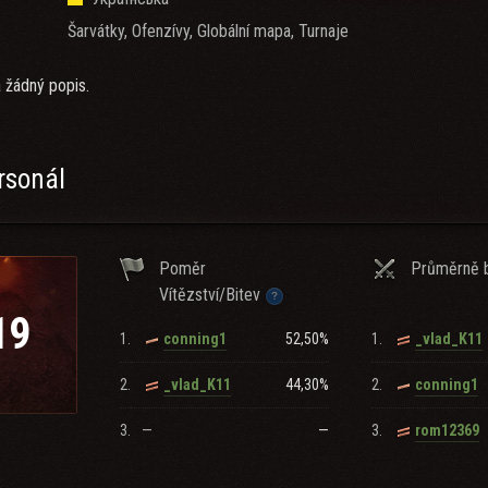
Šarvátky, Ofenzívy, Globální mapa, Turnaje
 žádný popis.
rsonál
Poměr
Průměrně b
Vítězství/Bitev
19
1.
52,50%
1.
conning1
_vlad_K11
2.
44,30%
2.
_vlad_K11
conning1
3.
—
—
3.
rom12369