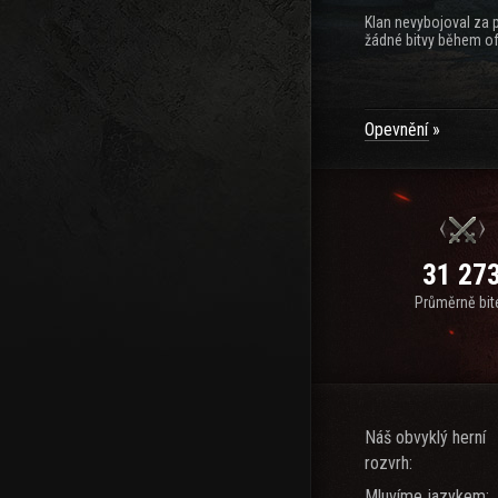
Klan nevybojoval za 
žádné bitvy během of
Opevnění
31 27
Průměrně bit
Náš obvyklý herní
rozvrh:
Mluvíme jazykem: