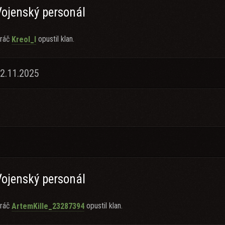
Vojenský personál
ráč
opustil klan.
Kreol_l
12.11.2025
Vojenský personál
ráč
opustil klan.
ArtemKille_23287394