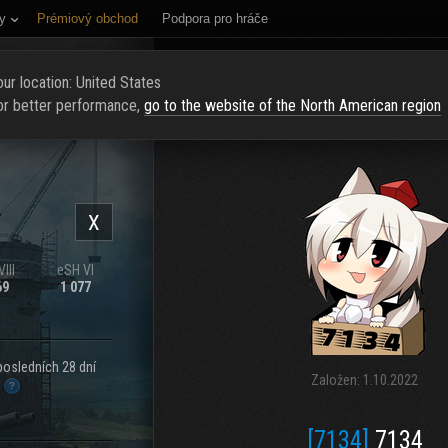
y
Prémiový obchod
Podpora pro hráče
NÍ STRÁNKA
HODNOCENÍ
NAJÍT KLAN
NAVERBOVAT NOVÉ Č
ur location: United States
or better performance,
go to the website of the North American region
X
III
eSH VI
69
1 077
posledních 28 dní
Založen:
1.10.2022
.
[7134]
7134