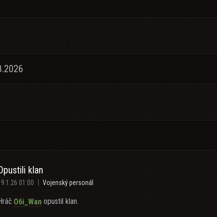
8.2026
Opustili klan
19.1.26 01:00
Vojenský personál
Hráč
opustil klan.
O6i_Wan