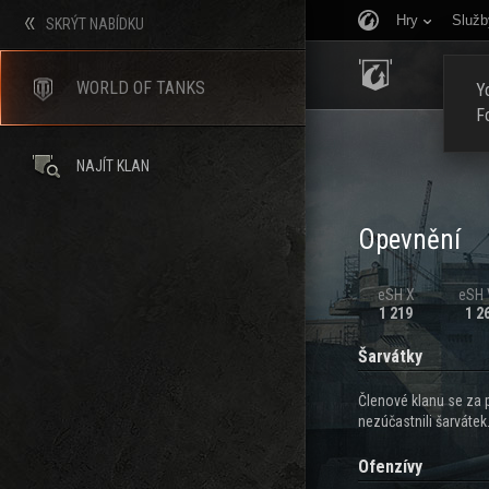
Hry
Služb
SKRÝT NABÍDKU
ÚVOD
WORLD OF TANKS
Yo
F
NAJÍT KLAN
Opevnění
eSH X
eSH V
1 219
1 2
Šarvátky
Členové klanu se za 
nezúčastnili šarvátek
Ofenzívy