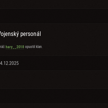
Vojenský personál
ráč
opustil klan.
hary__2018
14.12.2025