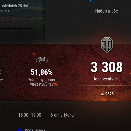
posledních 28 dní
enzív.
Набор в абс
3 308
3
51,86%
Hodnocení klanu
ev
Průměrný poměr
Vítězství/Bitev
9325
15:00–19:00
6 dní v týdnu
Українська