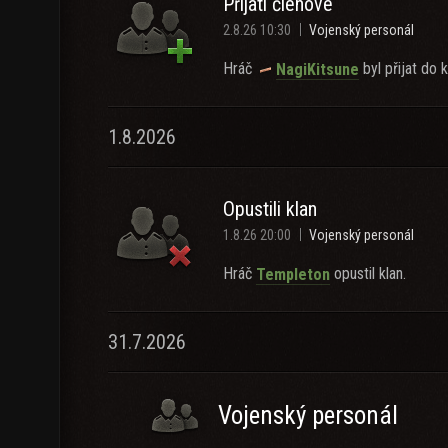
Přijatí členové
2.8.26 10:30
Vojenský personál
Hráč
byl přijat do k
NagiKitsune
1.8.2026
Opustili klan
1.8.26 20:00
Vojenský personál
Hráč
opustil klan.
TempIeton
31.7.2026
Vojenský personál