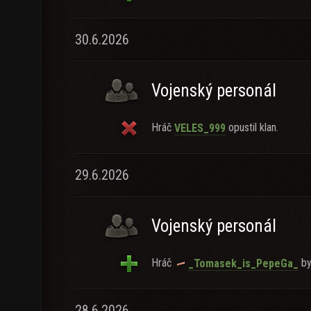
30.6.2026
Vojenský personál
Hráč
opustil klan.
VELES_999
29.6.2026
Vojenský personál
Hráč
byl
_Tomasek_is_PepeGa_
28.6.2026