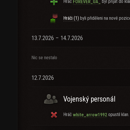
Hráč
byl přijat do kla
FOREVER_UA_
Hráči (1)
byli přiděleni na nové pozic
13.7.2026 – 14.7.2026
Nic se nestalo
12.7.2026
Vojenský personál
Hráč
opustil klan.
white_arrow1992