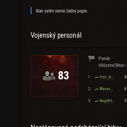
Klan zatím nemá žádný popis.
Vojenský personál
Poměr
Vítězství/Bitev
83
1.
6
Iron_A_Tigers
2.
6
Maver_LT
3.
5
NagiKitsune