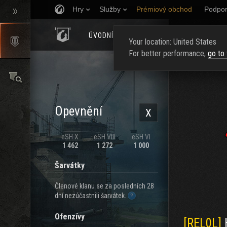
Hry
Služby
Prémiový obchod
Podpor
ÚVODNÍ STRÁNKA
HODNOCENÍ
NAJ
Your location: United States
For better performance,
go to
Opevnění
X
eSH X
eSH VIII
eSH VI
1 462
1 272
1 000
Šarvátky
Členové klanu se za posledních 28
dní nezúčastnili šarvátek.
Ofenzívy
[REL0L]
H