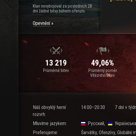
Klan nevybojoval za posledních 28
dní žádné bitvy během ofenzív.
Opevnění
13 219
49,06%
Průměrně bitev
Průměrný poměr
Vítězství/Bitev
Náš obvyklý herní
14:00–20:30
7 dní v týd
rozvrh:
Mluvíme jazykem:
Русский
Українськ
Preferujeme:
Šarvátky, Ofenzívy, Globální 