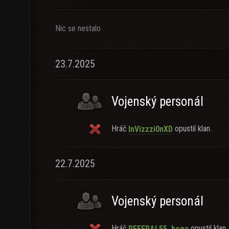
Nic se nestalo
23.7.2025
Vojenský personál
Hráč
opustil klan.
InVizzzi0nXD
22.7.2025
Vojenský personál
Hráč
opustil klan.
REFERAL55_boec