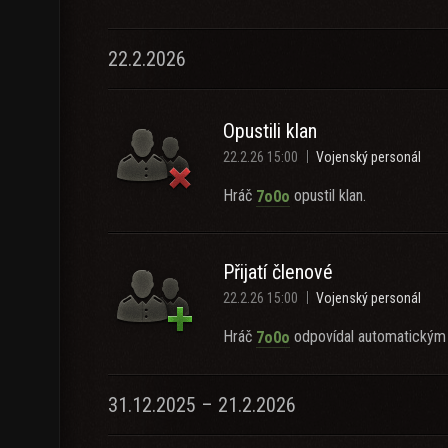
22.2.2026
Opustili klan
22.2.26 15:00
Vojenský personál
Hráč
opustil klan.
7o0o
Přijatí členové
22.2.26 15:00
Vojenský personál
Hráč
odpovídal automatickým 
7o0o
31.12.2025 – 21.2.2026