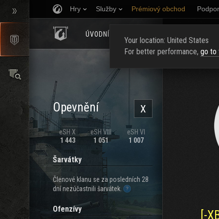
Hry
Služby
Prémiový obchod
Podpor
ÚVODNÍ STRÁNKA
HODNOCENÍ
NAJ
Your location: United States
For better performance,
go to
Opevnění
X
eSH X
eSH VIII
eSH VI
1 443
1 051
1 007
Šarvátky
Členové klanu se za posledních 28
dní nezúčastnili šarvátek.
Ofenzívy
[-X