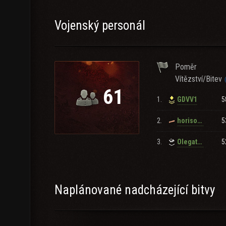
Vojenský personál
Poměr
Vítězství/Bitev
61
1.
5
GDVV1
2.
5
horison855
3.
5
Olegatorrrrr
Naplánované nadcházející bitvy