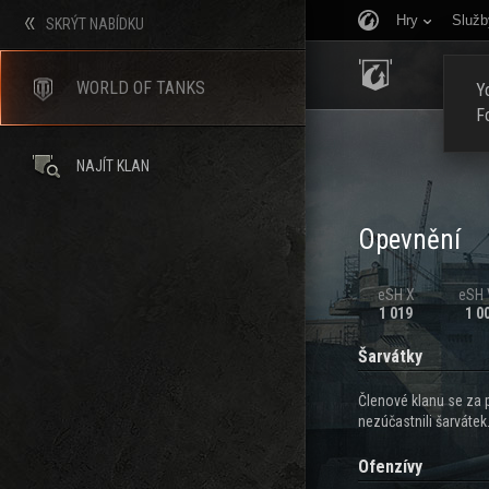
Hry
Služb
SKRÝT NABÍDKU
ÚVOD
WORLD OF TANKS
Yo
F
NAJÍT KLAN
Opevnění
eSH X
eSH V
1 019
1 0
Šarvátky
Členové klanu se za 
nezúčastnili šarvátek
Ofenzívy