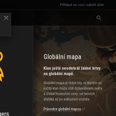
Přihlásit se
nebo
založit účet
Vše
LENY
Globální mapa
Klan ještě neodehrál žádné bitvy
na globální mapě.
Globální mapa je režim hry, ve kterém se
každý klan může stát dobyvatelem světa
a získat hodnotné ceny: od herních
zlaťáků až po exkluzivní vozidla.
Průvodce globální mapou
ers