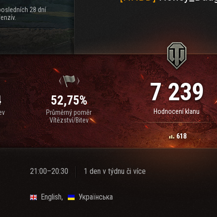
posledních 28 dní
enzív.
7 239
4
52,75%
Hodnocení klanu
ev
Průměrný poměr
Vítězství/Bitev
618
21:00–20:30
1 den v týdnu či více
English
Українська