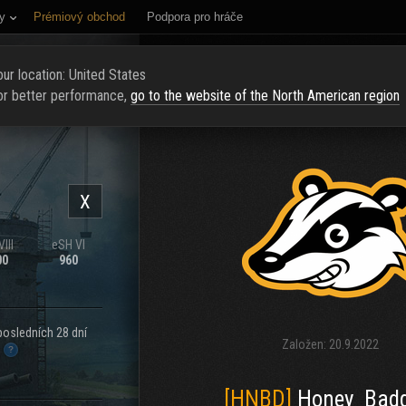
y
Prémiový obchod
Podpora pro hráče
NÍ STRÁNKA
HODNOCENÍ
NAJÍT KLAN
NAVERBOVAT NOVÉ Č
ur location: United States
or better performance,
go to the website of the North American region
X
III
eSH VI
00
960
posledních 28 dní
Založen:
20.9.2022
.
[HNBD]
Honey_Badg