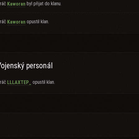
ráč
byl přijat do klanu.
Kaworan
ráč
opustil klan.
Kaworan
Vojenský personál
ráč
opustil klan.
LLLAXTEP_