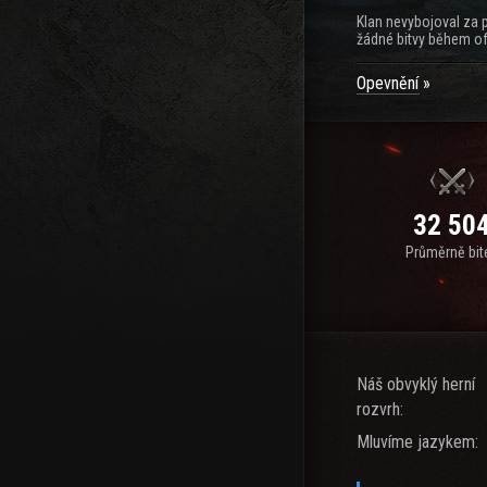
Klan nevybojoval za 
žádné bitvy během of
Opevnění
32 50
Průměrně bit
Náš obvyklý herní
rozvrh:
Mluvíme jazykem: