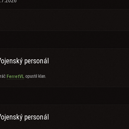
.7.2026
Vojenský personál
ráč
opustil klan.
FerretVL
Vojenský personál