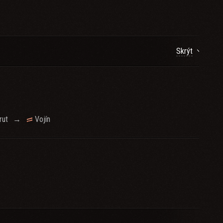
Skrýt
rut
→
Vojín