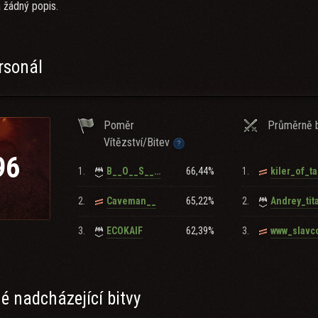
 žádný popis.
rsonál
Poměr
Průměrně b
Vítězství/Bitev
96
1.
66,44%
1.
B__O__S_____S__U__N
kiler_of_t
2.
65,22%
2.
Caveman__
Andrey_tit
3.
62,39%
3.
ECOKAIF
www_slavc
 nadcházející bitvy