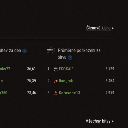
Členové klanu
itev za den
Průměrné poškození za
bitvu
36,61
1.
3 729
anks77
ECOKAIF
25,39
2.
3 454
an
Dan_rak
23,46
3.
2 979
o750
Kerosene13
Všechny bitvy