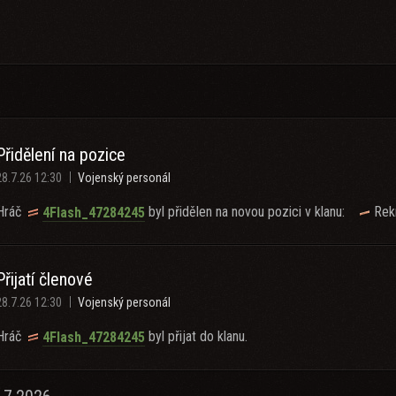
Přidělení na pozice
28.7.26 12:30
Vojenský personál
Hráč
byl přidělen na novou pozici v klanu:
Rek
4Flash_47284245
Přijatí členové
28.7.26 12:30
Vojenský personál
Hráč
byl přijat do klanu.
4Flash_47284245