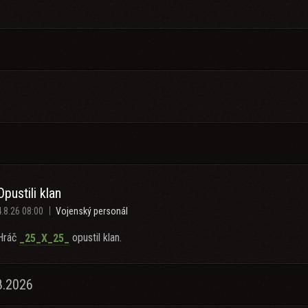
Opustili klan
4.8.26 08:00
Vojenský personál
Hráč
opustil klan.
_25_X_25_
8.2026