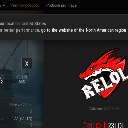
y
Prémiový obchod
Podpora pro hráče
NÍ STRÁNKA
HODNOCENÍ
NAJÍT KLAN
NAVERBOVAT NOVÉ Č
ur location: United States
or better performance,
go to the website of the North American region
X
III
eSH VI
12
965
Bitvy za 28 dní
Založen:
20.9.2022
0
77
(
87,01%
)
[R3LOL]
R3LOL
0