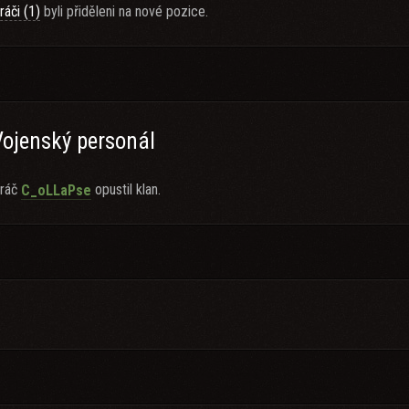
ráči (1)
byli přiděleni na nové pozice.
Vojenský personál
ráč
opustil klan.
C_oLLaPse