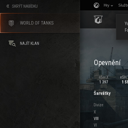
Hry
Služb
SKRÝT NABÍDKU
ÚVOD
WORLD OF TANKS
Yo
F
NAJÍT KLAN
Opevnění
eSH X
eSH V
1 397
1 5
Šarvátky
Divize
X
VIII
VI