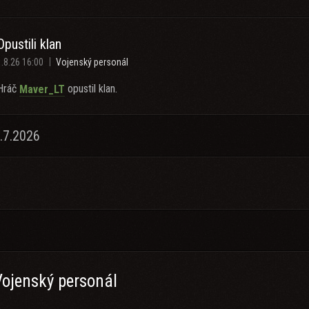
Opustili klan
1.8.26 16:00
Vojenský personál
Hráč
opustil klan.
Maver_LT
.7.2026
Vojenský personál