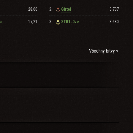
28,00
2.
3 737
Girtel
17,21
3.
3 680
a
STB1L0ve
Všechny bitvy