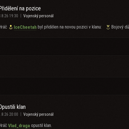
Přidělení na pozice
3.8.26 19:30
Vojenský personál
Hráč
byl přidělen na novou pozici v klanu:
Bojový dů
IceCheetah
Opustili klan
1.8.26 20:00
Vojenský personál
Hráč
opustil klan.
Vlad_draga