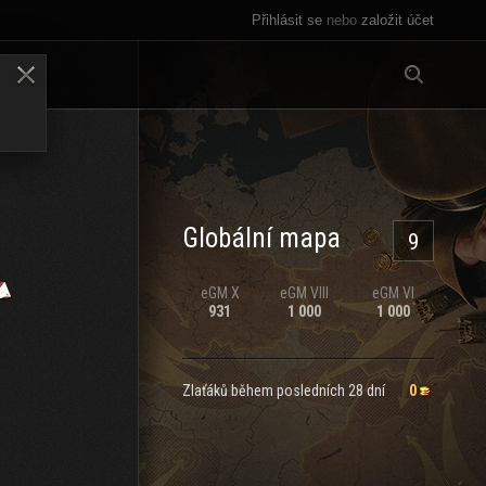
Přihlásit se
nebo
založit účet
Vše
LENY
Globální mapa
9
eGM
X
eGM
VIII
eGM
VI
931
1 000
1 000
Zlaťáků během posledních 28 dní
0