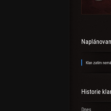
🟢 Онлайн мин 3-4
👌 Адекватное во
⚔️ Активно участв
Naplánované
Klan zatím nemá
Historie kl
Dnes