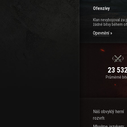
Ofenzívy
Klan nevybojoval za 
žádné bitvy během of
Opevnění
23 53
Průměrně bit
Náš obvyklý herní
rozvrh:
Mluvíme jazykem: