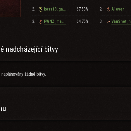
 дня в неделю. Прайм з 21:00!
2.
67,53%
2.
koss13_gaming
A1ever
сприятие критики и стрессоустойчивость.
овать в жизни клан
3.
64,75%
3.
PWNZ_mameQ_
VanShot_n
 nadcházející bitvy
 naplánovány žádné bitvy.
anu