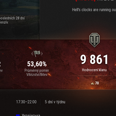
Hell's clocks are running ou
posledních 28 dní
enzív.
9 861
2
53,60%
Hodnocení klanu
ev
Průměrný poměr
Vítězství/Bitev
70
17:30–22:00
5 dní v týdnu
Українська