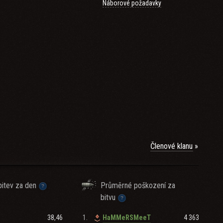
Náborové požadavky
).⭐
Členové klanu
itev za den
Průměrné poškození za
bitvu
38,46
1.
4 363
HaMMeRSMeeT