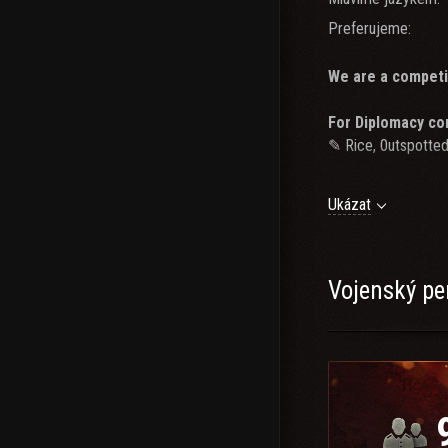
Preferujeme:
We are a competi
For Diplomacy co
✎ Rice, 0utspott
For UA Diplomacy
Ukázat
✎ XOXO_Dreamer,
our Streamers:
[TWITCH]
Vojenský pe
Join our Discord 
[DISCORD]
If you dont meet our
[KAISEN]