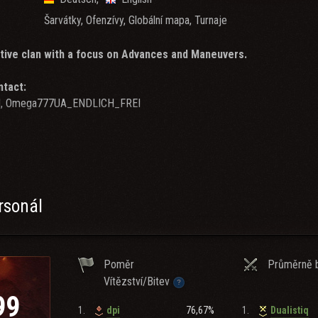
Šarvátky, Ofenzívy, Globální mapa, Turnaje
tive clan with a focus on Advances and Maneuvers.
ntact:
ed, Omega777UA_ENDLICH_FREI
 contact:
 rockv00
rsonál
for recruitment:
Poměr
Průměrně b
Vítězství/Bitev
 requirements or the clan is full, then feel free to apply for our other cl
99
1.
76,67%
1.
dpi
Dualistiq