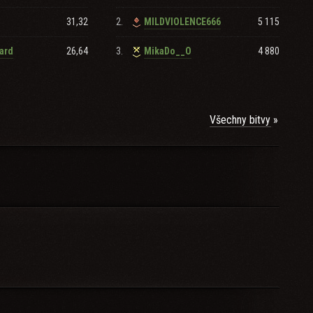
31,32
2.
5 115
MILDVIOLENCE666
26,64
3.
4 880
ard
MikaDo__O
Všechny bitvy