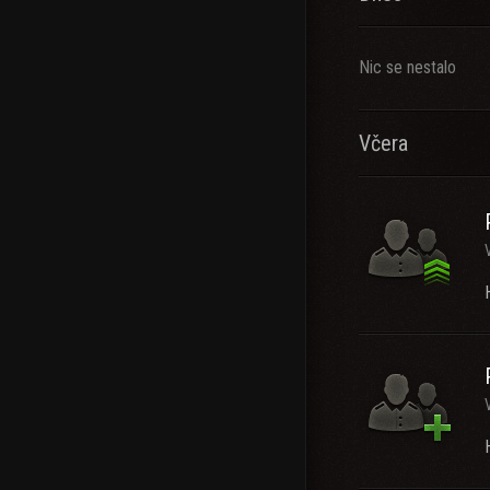
lots of tilted player
Nic se nestalo
Včera