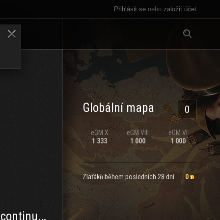
Přihlásit se
nebo
založit účet
Vše
LENY
Globální mapa
0
eGM
X
eGM
VIII
eGM
VI
1 333
1 000
1 000
Zlaťáků během posledních 28 dní
0
improvement!