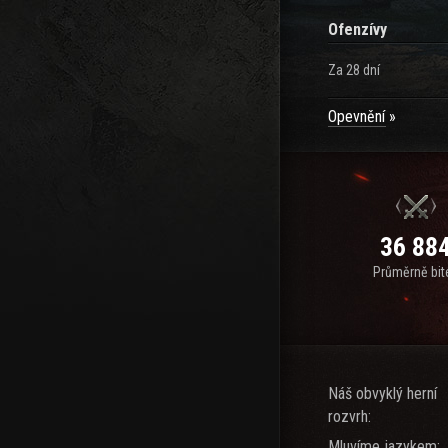
Ofenzívy
Za 28 dní
Opevnění
36 88
Průměrně bit
Náš obvyklý herní
rozvrh:
Mluvíme jazykem: