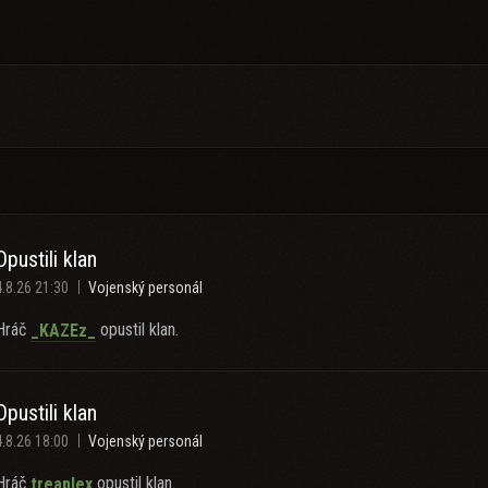
Opustili klan
4.8.26 21:30
Vojenský personál
Hráč
opustil klan.
_KAZEz_
Opustili klan
4.8.26 18:00
Vojenský personál
Hráč
opustil klan.
treapIex