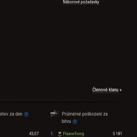
Náborové požadavky
Členové klanu
itev za den
Průměrné poškození za
bitvu
an.
43,07
1.
5 181
FlameSong