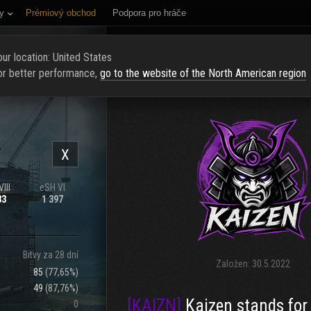
y
Prémiový obchod
Podpora pro hráče
NÍ STRÁNKA
HODNOCENÍ
NAJÍT KLAN
NAVERBOVAT NOVÉ Č
ur location: United States
or better performance,
go to the website of the North American region
X
III
eSH VI
83
1 397
Bitvy za 28 dní
Založen:
30.5.2022
85
(
77,65%
)
49
(
87,76%
)
[KAIZN]
Kaizen stands for continuous 
0