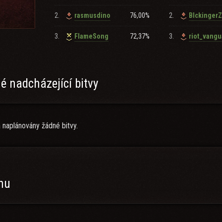
2.
76,00%
2.
rasmusdino
BlckingerZ
3.
72,37%
3.
FlameSong
riot_vangu
on 22 - 1st place with RELOL
er Maneuvers 2025
er Maneuvers 2026
on 23 - 1st place with FXCE
 nadcházející bitvy
 IS7, VKK, BZ, Dravec, CS, EBR)
 naplánovány žádné bitvy.
on tier 10 (with exceptions)
+ a microphone
ect from us:
anu
mishes