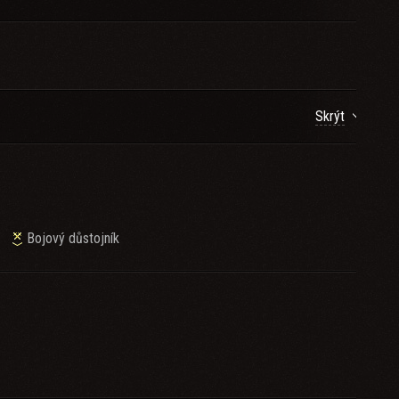
Skrýt
→
Bojový důstojník