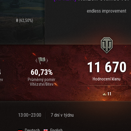
endless improvement
8
(
62,50%
)
11 670
4
60,73%
Hodnocení klanu
ev
Průměrný poměr
Vítězství/Bitev
11
13:00–23:00
7 dní v týdnu
Deutsch
English