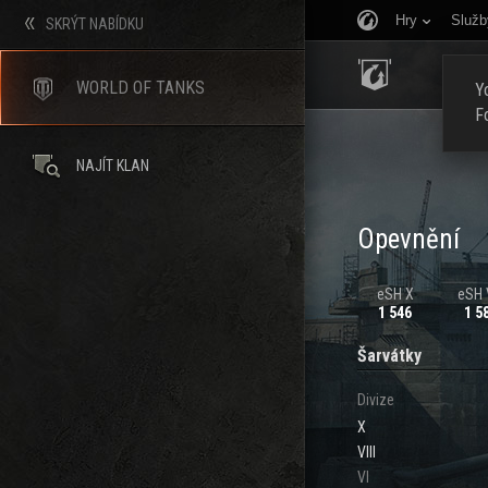
Hry
Služb
SKRÝT NABÍDKU
ÚVOD
WORLD OF TANKS
Yo
F
NAJÍT KLAN
Opevnění
eSH X
eSH V
1 546
1 5
Šarvátky
Divize
X
VIII
VI