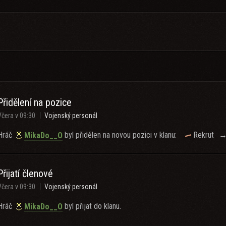
s
Přidělení na pozice
Včera v 09:30
Vojenský personál
Hráč
byl přidělen na novou pozici v klanu:
Rekrut
MikaDo__O
Přijatí členové
Včera v 09:30
Vojenský personál
Hráč
byl přijat do klanu.
MikaDo__O