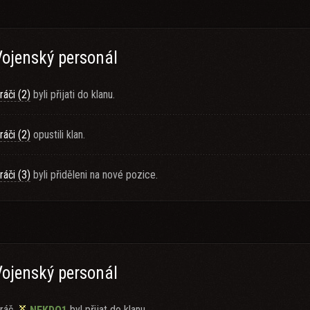
Vojenský personál
ráči (2)
byli přijati do klanu.
ráči (2)
opustili klan.
ráči (3)
byli přiděleni na nové pozice.
Vojenský personál
ráč
byl přijat do klanu.