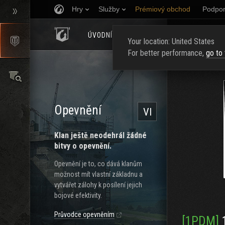
Hry
Služby
Prémiový obchod
Podpor
ÚVODNÍ STRÁNKA
HODNOCENÍ
NAJ
Your location: United States
For better performance,
go to
Opevnění
VI
Klan ještě neodehrál žádné
bitvy o opevnění.
Opevnění je to, co dává klanům
možnost mít vlastní základnu a
vytvářet zálohy k posílení jejich
bojové efektivity.
Průvodce opevněním
[1PDM]
1