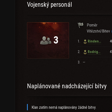
Vojenský personál
Poměr
Vítězství/Bitev
3
1.
4
Rindenmulsch
2.
4
Rodrigez_Vaz
3.
—
Naplánované nadcházející bitvy
Klan zatím nemá naplánovány žádné bitvy.