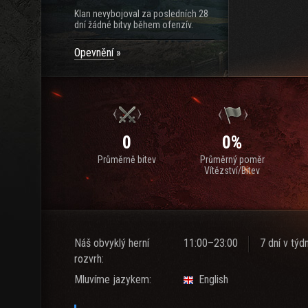
Klan nevybojoval za posledních 28
dní žádné bitvy během ofenzív.
Opevnění
0
0%
Průměrně bitev
Průměrný poměr
Vítězství/Bitev
Náš obvyklý herní
11:00–23:00
7 dní v týd
rozvrh:
Mluvíme jazykem:
English