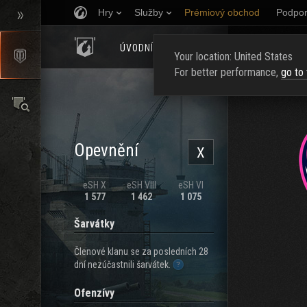
Hry
Služby
Prémiový obchod
Podpor
ÚVODNÍ STRÁNKA
HODNOCENÍ
NAJ
Your location: United States
For better performance,
go to
Opevnění
X
eSH X
eSH VIII
eSH VI
1 577
1 462
1 075
Šarvátky
Členové klanu se za posledních 28
dní nezúčastnili šarvátek.
Ofenzívy