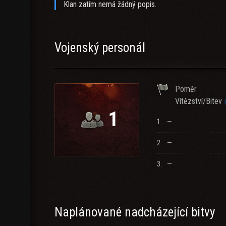
Klan zatím nemá žádný popis.
Vojenský personál
Poměr
Vítězství/Bitev
1
1.
—
2.
—
3.
—
Naplánované nadcházející bitvy