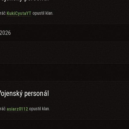
ráč
opustil klan.
KukiCystaYT
.2026
Vojenský personál
ráč
opustil klan.
asiarz0112