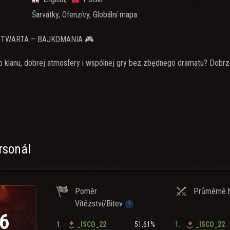
Šarvátky, Ofenzívy, Globální mapa
OTWARTA – BAJKOMANIA 🎮
klanu, dobrej atmosfery i wspólnej gry bez zbędnego dramatu? Dobrze 
rzałą społeczność
y i wspólną grę
ysokim poziomie oraz aktywności klanowe
ch i powracających graczy
rsonál
 Discord
u i awansu w strukturach klanu
Poměr
Průměrně b
emy?
Vítězství/Bitev
6
łgów z Mety
1.
51,61%
1.
_ISCO_22
_ISCO_22
ej i szacunku wobec innych