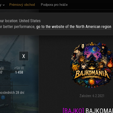
y
Prémiový obchod
Podpora pro hráče
NÍ STRÁNKA
HODNOCENÍ
NAJÍT KLAN
NAVERBOVAT NOVÉ Č
ur location: United States
or better performance,
go to the website of the North American region
X
III
eSH VI
07
1 458
posledních 28 dní
Založen:
6.2.2021
.
[BAJKO]
BAJKOMA