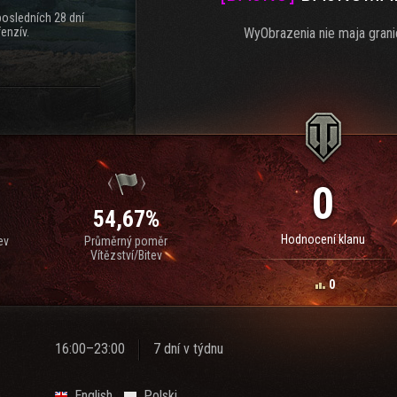
posledních 28 dní
enzív.
WyObrazenia nie maja grani
0
54,67%
Hodnocení klanu
ev
Průměrný poměr
Vítězství/Bitev
0
16:00–23:00
7 dní v týdnu
English
Polski