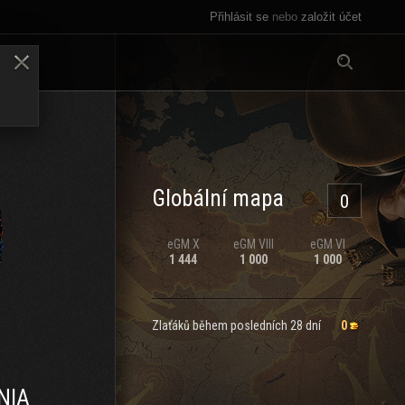
Přihlásit se
nebo
založit účet
Vše
LENY
Globální mapa
0
eGM
X
eGM
VIII
eGM
VI
1 444
1 000
1 000
Zlaťáků během posledních 28 dní
0
NIA