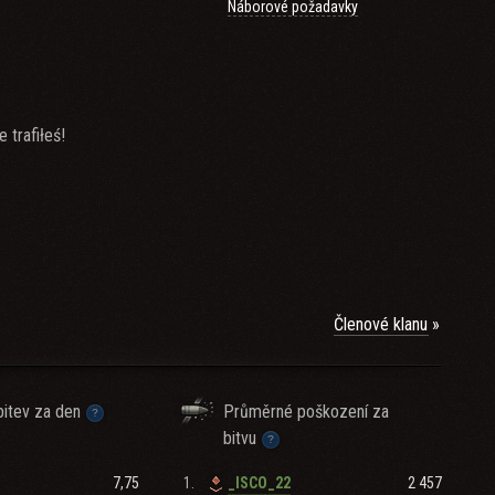
Náborové požadavky
trafiłeś!
Členové klanu
itev za den
Průměrné poškození za
bitvu
7,75
1.
2 457
_ISCO_22