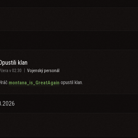
Opustili klan
Včera v 02:30
Vojenský personál
Hráč
opustil klan.
montana_is_GreatAgain
8.2026