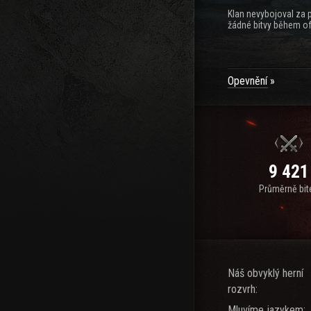
Klan nevybojoval za 
žádné bitvy během of
Opevnění
9 421
Průměrně bit
Náš obvyklý herní
rozvrh:
Mluvíme jazykem: