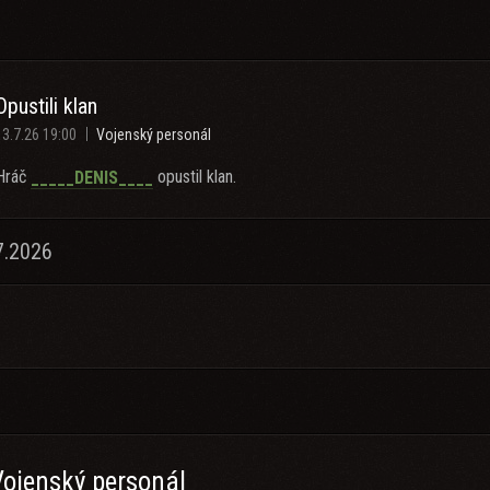
Opustili klan
13.7.26 19:00
Vojenský personál
Hráč
opustil klan.
_____DENIS____
7.2026
Vojenský personál