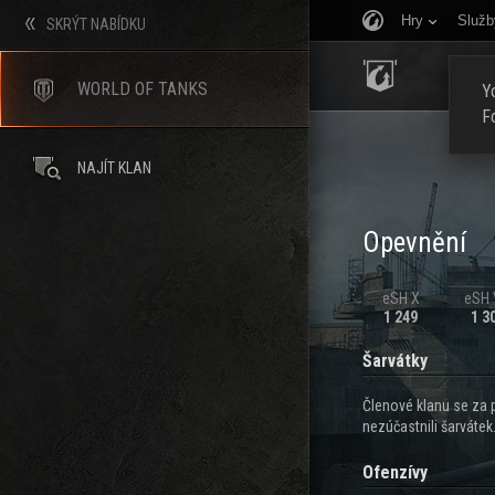
Hry
Služb
SKRÝT NABÍDKU
ÚVOD
WORLD OF TANKS
Yo
F
NAJÍT KLAN
Opevnění
eSH X
eSH V
1 249
1 3
Šarvátky
Členové klanu se za 
nezúčastnili šarvátek
Ofenzívy