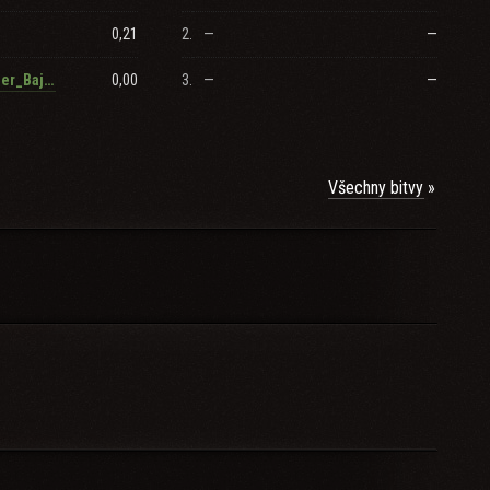
0,21
2.
—
—
0,00
3.
—
—
_Commander_BajkoMania_
QQBWvwgK
Všechny bitvy