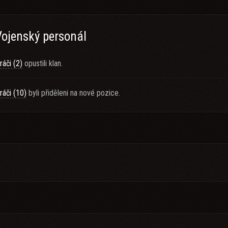
Vojenský personál
ráči (2)
opustili klan.
ráči (10)
byli přiděleni na nové pozice.