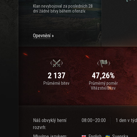
Klan nevybojoval za posledních 28
dní žádné bitvy během ofenzív.
Opevnění
2 137
47,26%
Průměrně bitev
Průměrný poměr
Vítězství/Bitev
Náš obvyklý herní
08:00–20:00
1 den v týd
rozvrh:
Mluvíme jazykem:
English
Svenska