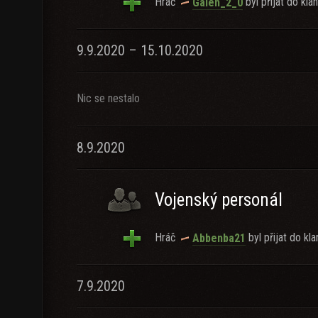
Hráč
byl přijat do klan
Galen_2_0
9.9.2020 – 15.10.2020
Nic se nestalo
8.9.2020
Vojenský personál
Hráč
byl přijat do kla
Abbenba21
7.9.2020