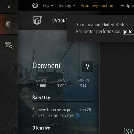
Hry
Služby
Prémiový obchod
Podpor
ÚVODNÍ STRÁNKA
HODNOCENÍ
NAJ
Your location: United States
For better performance,
go to
Opevnění
V
eSH X
eSH VIII
eSH VI
1 000
1 000
974
Šarvátky
Členové klanu se za posledních 28
dní nezúčastnili šarvátek.
Ofenzívy
[SV