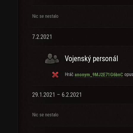
Nic se nestalo
7.2.2021
Vojenský personál
Hráč
opust
anonym_9MJ2E71G6bnC
29.1.2021 – 6.2.2021
Nic se nestalo