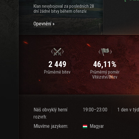
Klan nevybojoval za posledních 28
dní žádné bitvy během ofenzív.
Opevnění
2 449
46,11%
Průměrně bitev
Průměrný poměr
Vítězství/Bitev
Náš obvyklý herní
19:00–23:00
1 den v týd
rozvrh:
Mluvíme jazykem:
Magyar