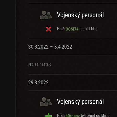
Vojenský personál
Hráč
opustil klan.
OCSI74
30.3.2022 – 8.4.2022
Nic se nestalo
29.3.2022
Vojenský personál
Hráč
byl přijat do klanu.
h0rgasz