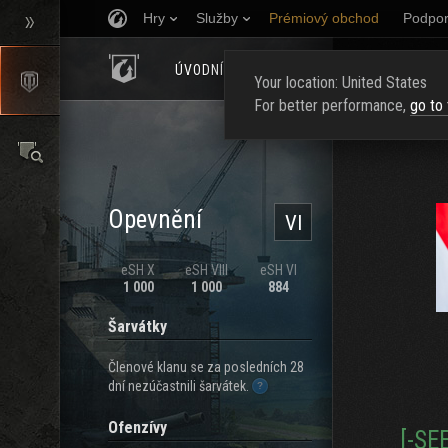
Hry
Služby
Prémiový obchod
Podpor
ÚVODNÍ STRÁNKA
HODNOCENÍ
NAJ
Your location: United States
For better performance,
go to
Opevnění
VI
eSH X
eSH VIII
eSH VI
1 000
1 000
884
Šarvátky
Členové klanu se za posledních 28
dní nezúčastnili šarvátek.
Ofenzívy
[-SEE