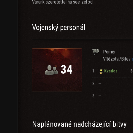
Várunk szeretettel ha see-zel xd
Vojenský personál
Poměr
Vítězství/Bitev
34
1.
3
Kvados
2.
—
3.
—
Naplánované nadcházející bitvy