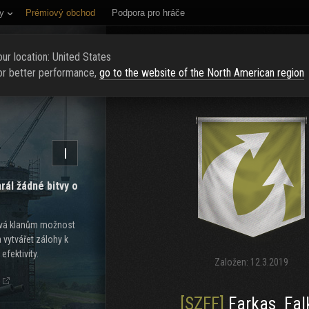
y
Prémiový obchod
Podpora pro hráče
NÍ STRÁNKA
HODNOCENÍ
NAJÍT KLAN
NAVERBOVAT NOVÉ Č
ur location: United States
or better performance,
go to the website of the North American region
I
rál žádné bitvy o
dává klanům možnost
a vytvářet zálohy k
efektivity.
Založen:
12.3.2019
[SZFF]
Farkas_Fal