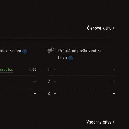
Členové klanu
itev za den
Průměrné poškození za
bitvu
0,00
1.
—
—
zabolcs
—
2.
—
—
—
3.
—
—
Všechny bitvy