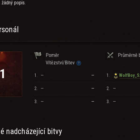
 žádný popis.
rsonál
Poměr
Průměrně b
Vítězství/Bitev
1
1.
—
—
1.
WolfBoy_S
2.
—
—
2.
—
3.
—
—
3.
—
 nadcházející bitvy