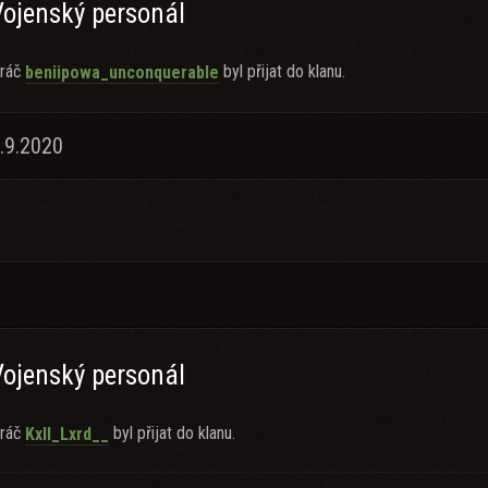
Vojenský personál
ráč
byl přijat do klanu.
beniipowa_unconquerable
.9.2020
Vojenský personál
ráč
byl přijat do klanu.
Kxll_Lxrd__