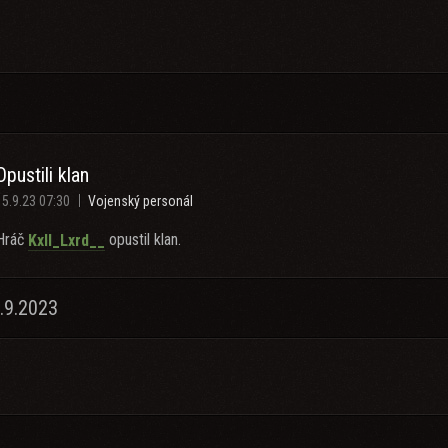
Opustili klan
15.9.23 07:30
Vojenský personál
Hráč
opustil klan.
Kxll_Lxrd__
.9.2023