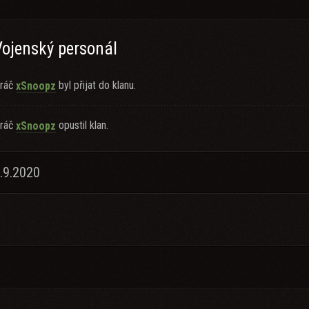
Vojenský personál
ráč
byl přijat do klanu.
xSnoopz
ráč
opustil klan.
xSnoopz
.9.2020