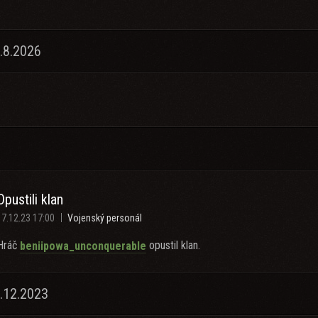
.8.2026
Opustili klan
17.12.23 17:00
Vojenský personál
Hráč
opustil klan.
beniipowa_unconquerable
.12.2023