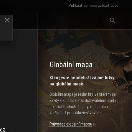
Přihlásit se
nebo
založit účet
Vše
LENY
Globální mapa
Klan ještě neodehrál žádné bitvy
na globální mapě.
Globální mapa je režim hry, ve kterém se
každý klan může stát dobyvatelem světa
a získat hodnotné ceny: od herních
zlaťáků až po exkluzivní vozidla.
Průvodce globální mapou
ka