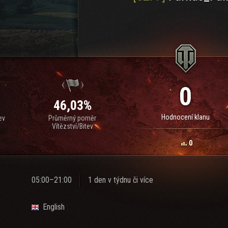
0
46,03%
Hodnocení klanu
ev
Průměrný poměr
Vítězství/Bitev
0
05:00–21:00
1 den v týdnu či více
English