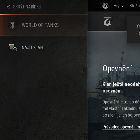
Hry
Služb
SKRÝT NABÍDKU
ÚVOD
WORLD OF TANKS
Yo
F
NAJÍT KLAN
Opevnění
Klan ještě neodeh
opevnění.
Opevnění je to, co 
mít vlastní základnu 
posílení jejich bojové 
Průvodce opevněním