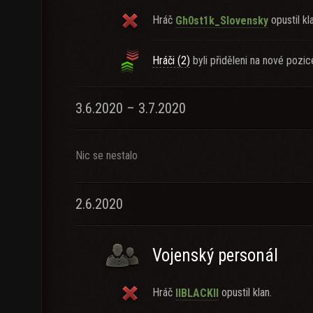
Hráč
opustil kl
Gh0st1k_Slovensky
Hráči (2)
byli přiděleni na nové pozic
3.6.2020 – 3.7.2020
Nic se nestalo
2.6.2020
Vojenský personál
Hráč
opustil klan.
llBLACKll