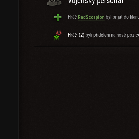
Vojenský personál
Hráč
byl přijat do klanu
RadScorpion
Hráči (2)
byli přiděleni na nové pozic