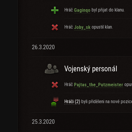
Hráč
byl přijat do klanu.
Gaginqo
Hráč
opustil klan.
Joby_sk
26.3.2020
Vojenský personál
Hráč
opust
Pajtas_the_Putzmeister
Hráči (2)
byli přiděleni na nové pozic
25.3.2020