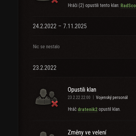
Hráči (2) opustili tento klan:
RadSco
24.2.2022 – 7.11.2025
Nic se nestalo
23.2.2022
Opustili klan
23.2.22 22:00
Vojenský personál
Hráč
opustil klan.
dratenik2
Změny ve velení