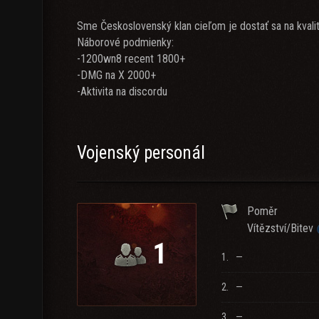
Sme Československý klan cieľom je dostať sa na kvali
Náborové podmienky:
-1200wn8 recent 1800+
-DMG na X 2000+
-Aktivita na discordu
Vojenský personál
Poměr
Vítězství/Bitev
1
1.
—
2.
—
3.
—