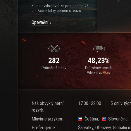
Klan nevybojoval za posledních 28
dní žádné bitvy během ofenzív.
Opevnění
282
48,23%
Průměrně bitev
Průměrný poměr
Vítězství/Bitev
Náš obvyklý herní
17:30–22:00
5 dní v týd
rozvrh:
Mluvíme jazykem:
Čeština
Slovenčina
Preferujeme:
Šarvátky, Ofenzívy, Globální 