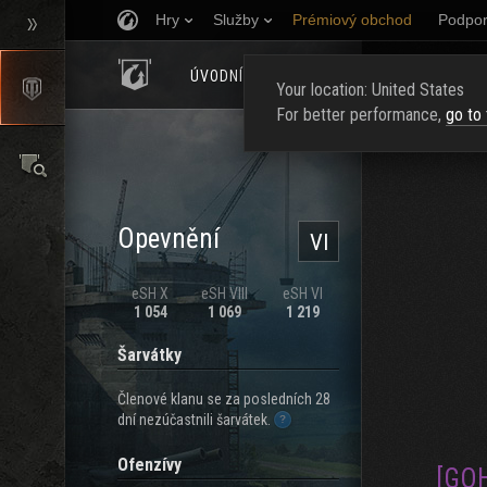
Hry
Služby
Prémiový obchod
Podpor
ÚVODNÍ STRÁNKA
HODNOCENÍ
NAJ
Your location: United States
For better performance,
go to
Opevnění
VI
eSH X
eSH VIII
eSH VI
1 054
1 069
1 219
Šarvátky
Členové klanu se za posledních 28
dní nezúčastnili šarvátek.
Ofenzívy
[GO