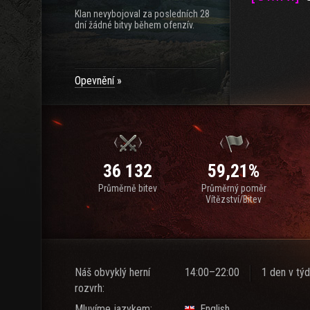
Klan nevybojoval za posledních 28
dní žádné bitvy během ofenzív.
Opevnění
36 132
59,21%
Průměrně bitev
Průměrný poměr
Vítězství/Bitev
Náš obvyklý herní
14:00–22:00
1 den v týd
rozvrh:
Mluvíme jazykem:
English