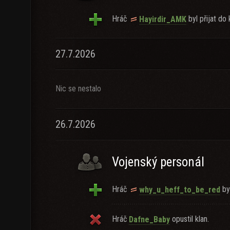
Hráč
byl přijat do 
Hayirdir_AMK
27.7.2026
Nic se nestalo
26.7.2026
Vojenský personál
Hráč
byl
why_u_heff_to_be_red
Hráč
opustil klan.
Dafne_Baby