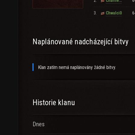
2.
6
Charliezeed
+ 10000 games
+ activity
3.
6
Chwalci0
+ Teamspeak when in game
Diplomacy: Cauti0n
Naplánované nadcházející bitvy
Klan zatím nemá naplánovány žádné bitvy.
Historie klanu
Dnes