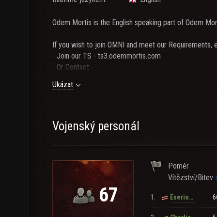
Odem Mortis is the English speaking part of Odem Mo
If you wish to join OMNI and meet our Requirements, e
- Join our TS - ts3.odemmortis.com
- Or Contact:-
Ukázat
Clan OMNI is in 3 clans in World of Tanks history most
OMNI
For recruitment:
Vojenský personál
Legendary2711
Poměr
Recruitment Requirements:
Vítězství/Bitev
67
+ 56% winratio
1.
6
Eserious
+ 2500 wn8
+ 2800 dmg on X