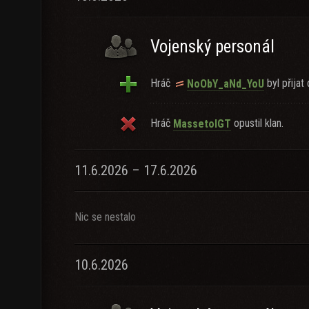
Vojenský personál
Hráč
byl přijat 
NoObY_aNd_YoU
Hráč
opustil klan.
MassetoIGT
11.6.2026 – 17.6.2026
Nic se nestalo
10.6.2026