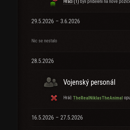
Hráči (1)
byli přiděleni na nové pozic
29.5.2026 – 3.6.2026
Nic se nestalo
28.5.2026
Vojenský personál
Hráč
opus
TheRealNiklasTheAnimal
16.5.2026 – 27.5.2026