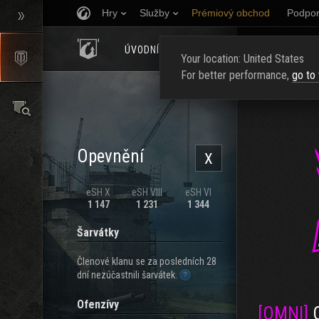
Hry
Služby
Prémiový obchod
Podpor
ÚVODNÍ STRÁNKA
HODNOCENÍ
NAJ
Your location: United States
For better performance,
go to
Opevnění
X
eSH X
eSH VIII
eSH VI
1 147
1 231
1 344
Šarvátky
Členové klanu se za posledních 28
dní nezúčastnili šarvátek.
Ofenzívy
[OMNI]
O