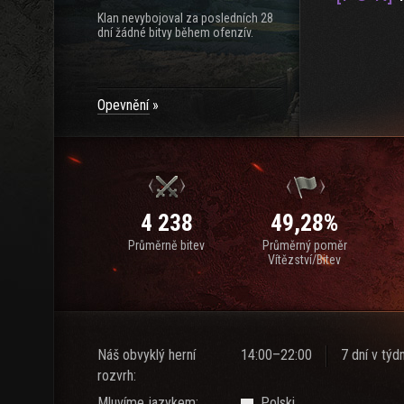
Klan nevybojoval za posledních 28
dní žádné bitvy během ofenzív.
Opevnění
4 238
49,28%
Průměrně bitev
Průměrný poměr
Vítězství/Bitev
Náš obvyklý herní
14:00–22:00
7 dní v týd
rozvrh:
Mluvíme jazykem:
Polski