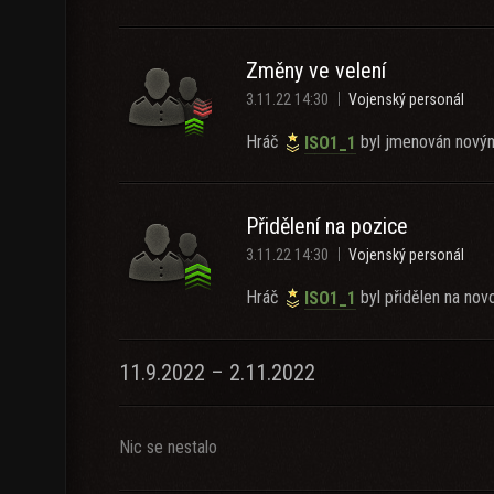
Změny ve velení
3.11.22 14:30
Vojenský personál
Hráč
byl jmenován novým
ISO1_1
Přidělení na pozice
3.11.22 14:30
Vojenský personál
Hráč
byl přidělen na novo
ISO1_1
11.9.2022 – 2.11.2022
Nic se nestalo