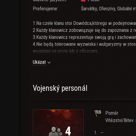
Preferujeme:
Šarvátky, Ofenzívy, Globální 
1.Na czele klanu stoi Dowódca,którego w podejmowan
2.Każdy klanowicz zobowiązuje się do zapoznania z r
3.Każdy klanowicz reprezentuje swoją grą i zachowa
4.Nie będą tolerowane wyzwiska i wulgaryzmy w stos
wyjaśniać na privie lub z oficerami.
5.Rezerwy klanowe będą uruchamiane w jak bedą
Ukázat
6.Zakaz obniżania rangi graczowi z powodów osobisty
7.Obowiązek informowania klanu o prawdopodobnej nie
8.Chamstwo i niestosowne słowa wynikające z charakt
9.Za wyjątkową aktywność klanowicz może zostać na
Vojenský personál
10.Dowództwo zastrzega sobie możliwość zmiany regu
11.Wymagana jest minimalna ilość kostek zrobionych dl
12.Wymagamy przynajmniej cztery czołgi 6 tieru i czte
Poměr
Vítězství/Bitev
4
1.
—