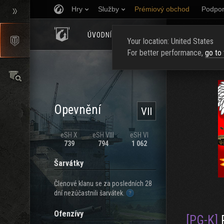
Hry
Služby
Prémiový obchod
Podpor
ÚVODNÍ STRÁNKA
HODNOCENÍ
NAJ
Your location: United States
For better performance,
go to
Opevnění
VII
eSH X
eSH VIII
eSH VI
739
794
1 062
Šarvátky
Členové klanu se za posledních 28
dní nezúčastnili šarvátek.
Ofenzívy
[PG-K]
P