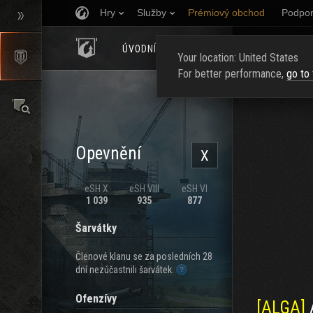
Hry
Služby
Prémiový obchod
Podpor
ÚVODNÍ STRÁNKA
HODNOCENÍ
NAJ
Your location: United States
For better performance,
go to
Opevnění
X
eSH X
eSH VIII
eSH VI
1 039
935
877
Šarvátky
Členové klanu se za posledních 28
dní nezúčastnili šarvátek.
Ofenzívy
[ALGA]
A