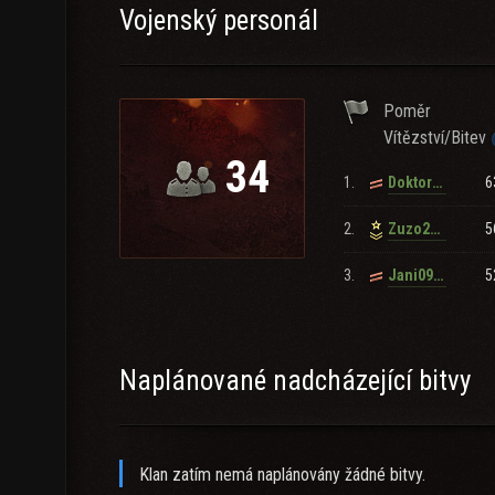
Vojenský personál
Poměr
Vítězství/Bitev
34
1.
6
Doktor01_2022
2.
5
Zuzo2528
3.
5
Jani0910
Naplánované nadcházející bitvy
Klan zatím nemá naplánovány žádné bitvy.