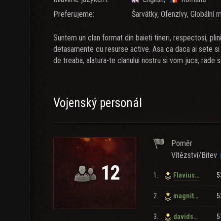
Preferujeme:
Šarvátky, Ofenzívy, Globální 
Suntem un clan format din baieti tineri, respectosi, pli
detasamente cu resurse active. Asa ca daca ai sete si 
de treaba, alatura-te clanului nostru si vom juca, rade 
Vojenský personál
Poměr
Vítězství/Bitev
12
1.
5
Flavius_Cristian
2.
5
magnito1
3.
5
davidsniper_destroyer