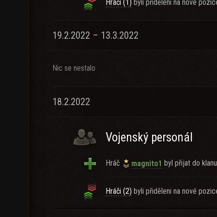
Hráči (1)
byli přiděleni na nové pozic
19.2.2022 – 13.3.2022
Nic se nestalo
18.2.2022
Vojenský personál
Hráč
byl přijat do klanu
magnito1
Hráči (2)
byli přiděleni na nové pozic