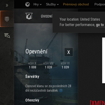
Hry
Služby
Prémiový obchod
Podpor
ÚVODNÍ STRÁNKA
HODNOCENÍ
NAJ
Your location: United States
For better performance,
go to
Opevnění
X
eSH X
eSH VIII
eSH VI
1 008
1 039
1 039
Šarvátky
Členové klanu se za posledních 28
dní nezúčastnili šarvátek.
Ofenzívy
[XMEN