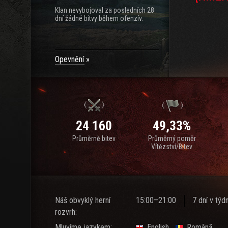
Klan nevybojoval za posledních 28
dní žádné bitvy během ofenzív.
Opevnění
24 160
49,33%
Průměrně bitev
Průměrný poměr
Vítězství/Bitev
Náš obvyklý herní
15:00–21:00
7 dní v týd
rozvrh:
Mluvíme jazykem:
English
Română