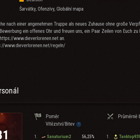
Šarvátky, Ofenzívy, Globální mapa
uche nach einer angenehmen Truppe als neues Zuhause ohne große Verpf
 Bewerbung ein offenes Ohr und freuen uns, ein Paar Zeilen von Euch zu
ttps://www.dieverlorenen.net an.
ps://www.dieverlorenen.net/regeln/
ahrenen engagierten Offizieren und Panzerfahrern
sphäre bei hohem Anspruch an spielerisches und menschliches Niveau
tzung für alle Spieler
ielmechaniken !!!
rsonál
page mit Inhalten wie Erfahrungsberichte zu einzelnen Panzer, Verlinku
s, etc. und Rangsystem.
 Teamspeak mit unserem Bot James
Poměr
Průměrně b
Vítězství/Bitev
31
1.
56,25%
1.
Sanaturium2
Tanktop93
erkuchen - für alle... nein Spaß! Wir machen einfach überall mit ohne Str