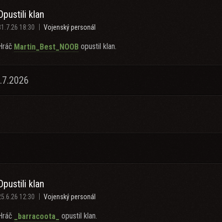
Opustili klan
31.7.26 18:30
Vojenský personál
Hráč
opustil klan.
Martin_Best_NOOB
.7.2026
Opustili klan
25.6.26 12:30
Vojenský personál
Hráč
opustil klan.
_barracoota_