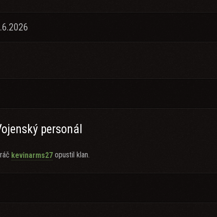
.6.2026
Vojenský personál
ráč
opustil klan.
kevinarms27