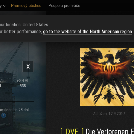
y
Prémiový obchod
Podpora pro hráče
NÍ STRÁNKA
HODNOCENÍ
NAJÍT KLAN
NAVERBOVAT NOVÉ Č
ur location: United States
or better performance,
go to the website of the North American region
X
III
eSH VI
4
835
posledních 28 dní
Založen:
12.9.2017
.
[_DVE_]
Die Verlorenen E