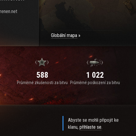
renen.net
Globální mapa
588
1 022
Průměrné zkušenosti za bitvu
Průměrné poškození za bitvu
Abyste se mohli připojit ke
klanu,
přihlaste se
.