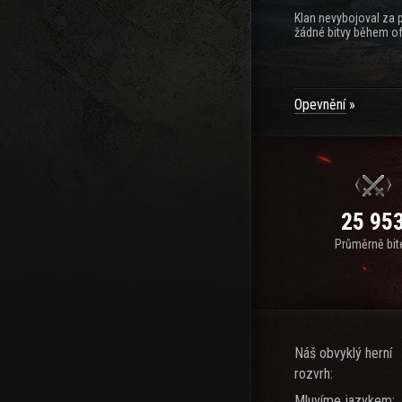
Klan nevybojoval za 
žádné bitvy během of
Opevnění
25 95
Průměrně bit
Náš obvyklý herní
rozvrh:
Mluvíme jazykem: