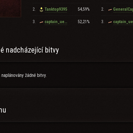
2.
54,59%
2.
Tanktop9395
GeneralCa
 von ca. 1200 (Ausnahmen möglich)
3.
52,21%
3.
captain_uebermorgen
cht
 nadcházející bitvy
 naplánovány žádné bitvy.
anu