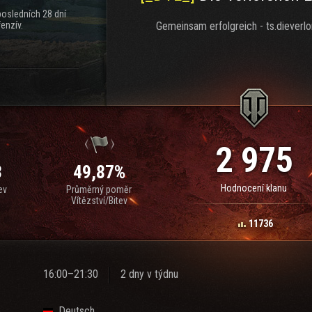
posledních 28 dní
enzív.
Gemeinsam erfolgreich - ts.dieverlo
2 975
3
49,87%
Hodnocení klanu
ev
Průměrný poměr
Vítězství/Bitev
11736
16:00–21:30
2 dny v týdnu
Deutsch