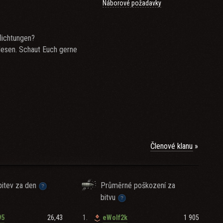
Náborové požadavky
lichtungen?
 lesen. Schaut Euch gerne
Členové klanu
ngen zu nützlichen
itev za den
Průměrné poškození za
bitvu
26,43
1.
1 905
95
eWolf2k
ess und Verpflichtungen.