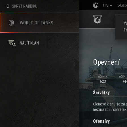
Hry
Služb
SKRÝT NABÍDKU
ÚVOD
WORLD OF TANKS
Yo
F
NAJÍT KLAN
Opevnění
eSH X
eSH V
623
74
Šarvátky
Členové klanu se za 
nezúčastnili šarvátek
Ofenzívy