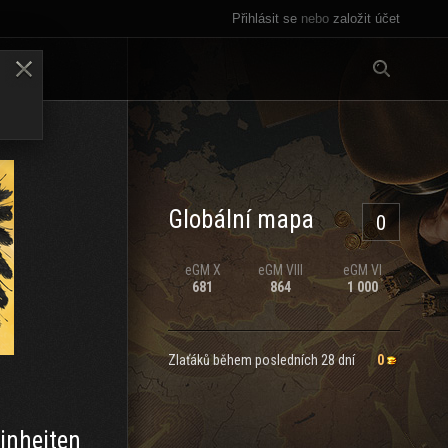
Přihlásit se
nebo
založit účet
Vše
LENY
Globální mapa
0
eGM
X
eGM
VIII
eGM
VI
681
864
1 000
Zlaťáků během posledních 28 dní
0
inheiten