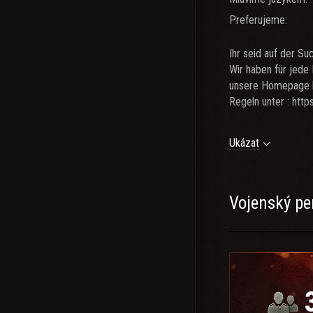
Preferujeme:
Ihr seid auf der S
Wir haben für jede
unsere Homepage h
Regeln unter : htt
Was wir bieten:
Ukázat
- Mischung aus erf
- persönliche Atmo
- Hilfe und Unterstü
- Kenntnisse der Sp
Vojenský pe
- Informative Home
weiteren Homepage
- automatisierter
- Clanbooster
Unsere Ziele:
- Friede, Freude Ei