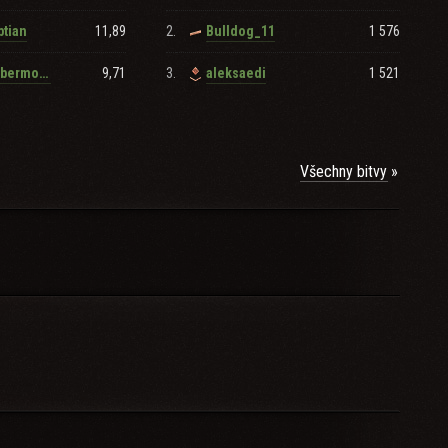
11,89
2.
1 576
ptian
Bulldog_11
9,71
3.
1 521
captain_uebermorgen
aleksaedi
Všechny bitvy