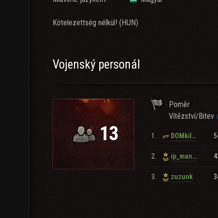
Kötelezettség nélkül! (HUN)
Vojenský personál
Poměr
Vítězství/Bitev
13
1.
5
DOMkiller10
2.
4
ip_man73
3.
3
zuzunk