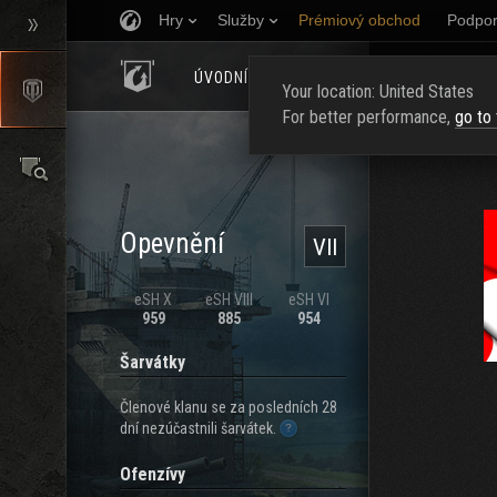
Hry
Služby
Prémiový obchod
Podpor
ÚVODNÍ STRÁNKA
HODNOCENÍ
NAJ
Your location: United States
For better performance,
go to
Opevnění
VII
eSH X
eSH VIII
eSH VI
959
885
954
Šarvátky
Členové klanu se za posledních 28
dní nezúčastnili šarvátek.
Ofenzívy