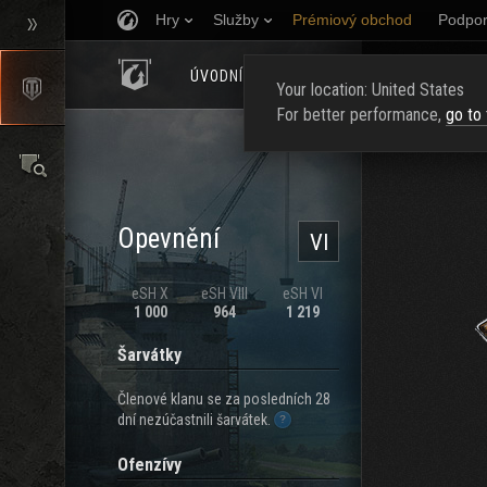
Hry
Služby
Prémiový obchod
Podpor
ÚVODNÍ STRÁNKA
HODNOCENÍ
NAJ
Your location: United States
For better performance,
go to
Opevnění
VI
eSH X
eSH VIII
eSH VI
1 000
964
1 219
Šarvátky
Členové klanu se za posledních 28
dní nezúčastnili šarvátek.
Ofenzívy