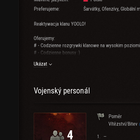
Preferujeme:
Šarvátky, Ofenzívy, Globální 
Reaktywacja klanu YOOLO!
Oferujemy:
# - Codzienne rozgrywki klanowe na wysokim poziom
# - Codzienne bonusy :)
# - Miłą atmosfere w doborowym towarzystwie
Ukázat
Wymagamy:
# - 1600wn8(overall)
# - 1900wn8(recent)
Vojenský personál
# - Przynajmniej 2 grywalne czołgi X tieru
# - aktywne uczestnictwo w życiu klanowym
# - 18+
Poměr
Vítězství/Bitev
Zainteresowanych zapraszamy do kontaktu w grze z
4
oraz na nasz ts3: 91.134.144.215:1639
1.
—