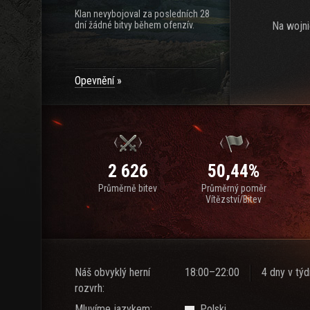
Klan nevybojoval za posledních 28
dní žádné bitvy během ofenzív.
Na wojni
Opevnění
2 626
50,44%
Průměrně bitev
Průměrný poměr
Vítězství/Bitev
Náš obvyklý herní
18:00–22:00
4 dny v tý
rozvrh:
Mluvíme jazykem:
Polski