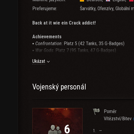
Preferujeme:
Šarvátky, Ofenzívy, Globální 
Back at it wie ein Crack addict!
Achievements
▪
Confrontation
: Platz 5 (42 Tanks, 35 G-Badges)
▪
War Gods
: Platz 7 (95 Tanks, 47 G-Badges)
Ukázat
Requirements:
▪
Competitive Erfahrung
"Ich war in SHADY!"
▪
Chieftain
ist Pflicht! (Husaren werden toleriert)
▪ AMTSSPRACHE IST DEUTSCH
Vojenský personál
REGELN:
Poměr
§1: Gefechte die den Clan betreffen (Training, Festung
Vítězství/Bitev
Fassung der Gefechtsnorm.
6
1.
—
Abs. 1: Gefechtsleiter, deren Kampfoffiziere und Grupp