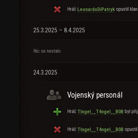
Hráč
opustil klan
LeonardoDiPatryk
25.3.2025 – 8.4.2025
Nic se nestalo
24.3.2025
Vojenský personál
Hráč
byl přij
Tlngel__T4ngel__B0B
Hráč
opustil 
Tlngel__T4ngel__B0B