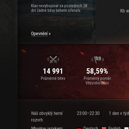
Klan nevybojoval za posledních 28
dní žádné bitvy během ofenzív.
Kb a
Opevnění
14 991
58,59%
Průměrně bitev
Průměrný poměr
Vítězství/Bitev
Náš obvyklý herní
23:00–22:30
1 den v týd
rozvrh:
Mluvíme jazykem:
Deutsch
English