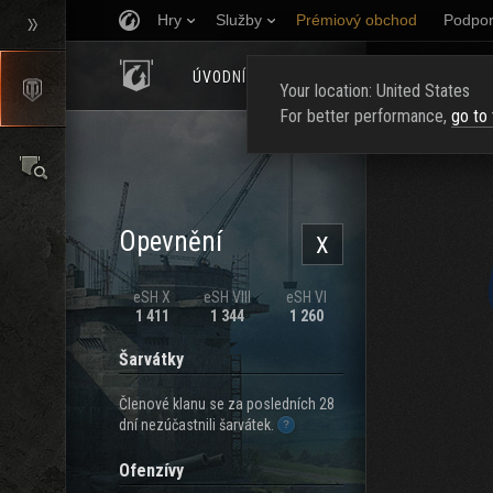
Hry
Služby
Prémiový obchod
Podpor
ÚVODNÍ STRÁNKA
HODNOCENÍ
NAJ
Your location: United States
For better performance,
go to
Opevnění
X
eSH X
eSH VIII
eSH VI
1 411
1 344
1 260
Šarvátky
Členové klanu se za posledních 28
dní nezúčastnili šarvátek.
Ofenzívy