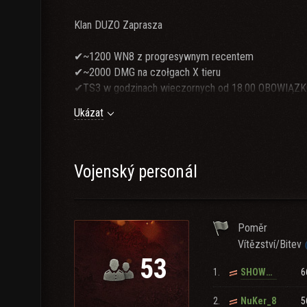
Klan DUZO Zaprasza
✔~1200 WN8 z progresywnym recentem
✔~2000 DMG na czołgach X tieru
✔TS3 w godzinach wieczornych od 18.00 OBOWIĄZ
Ukázat
Team Speak : DUZO
Vojenský personál
Rekrutacja:Tiggeerr , SHaLyKoWsKi , EbonKnight , krz
Poměr
Vítězství/Bitev
53
1.
6
SHOWTEK2013
Jeśli nie spełniasz naszych wymagań, przyjdź poro
2.
5
NuKer_8