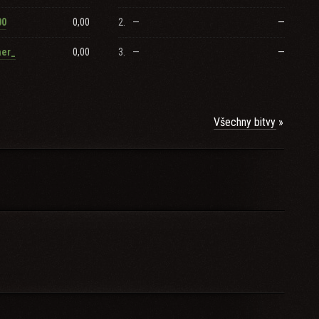
0,00
2.
—
—
00
0,00
3.
—
—
her_
Všechny bitvy