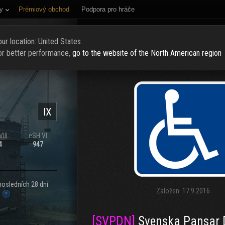
y
Prémiový obchod
Podpora pro hráče
NÍ STRÁNKA
HODNOCENÍ
NAJÍT KLAN
NAVERBOVAT NOVÉ Č
ur location: United States
or better performance,
go to the website of the North American region
IX
III
eSH VI
4
947
posledních 28 dní
Založen:
17.9.2016
.
[SVPDN]
Svenska Pansar Di