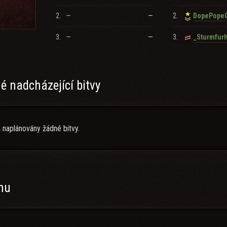
2.
—
—
2.
DopePope
3.
—
—
3.
_Sturmfur
 nadcházející bitvy
 naplánovány žádné bitvy.
anu