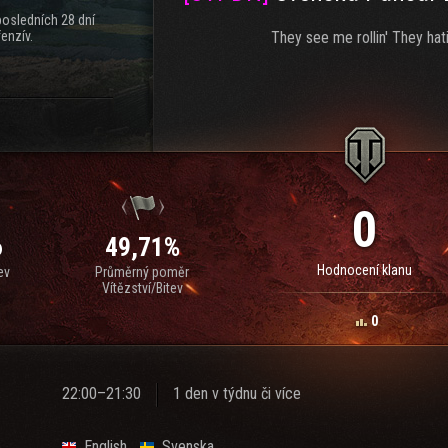
posledních 28 dní
enzív.
They see me rollin' They hati
0
6
49,71%
Hodnocení klanu
ev
Průměrný poměr
Vítězství/Bitev
0
22:00–21:30
1 den v týdnu či více
English
Svenska