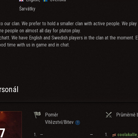
Šarvátky
o our clan. We prefer to hold a smaller clan with active people. We pla
e people on almost all day for pluton play.
chatt. We have English and Swedish players in the clan at the moment. 
od time with us in game and in chat.
g/UR9Wgyf7
rsonál
Poměr
Průměrně b
Vítězství/Bitev
7
1.
—
—
1.
coolakalle