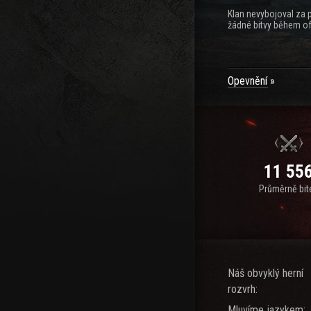
Klan nevybojoval za 
žádné bitvy během of
Opevnění
11 55
Průměrně bit
Náš obvyklý herní
rozvrh:
Mluvíme jazykem: