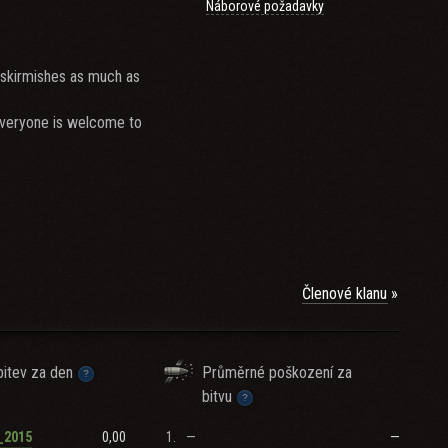
Náborové požadavky
y skirmishes as much as
Everyone is welcome to
Členové klanu
itev za den
Průměrné poškození za
bitvu
0,00
1.
—
—
_2015