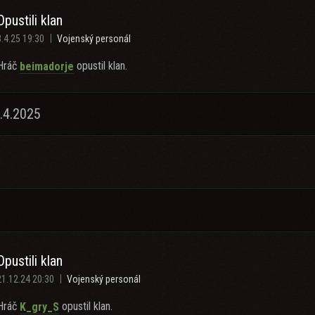
Opustili klan
3.4.25 19:30
Vojenský personál
Hráč
opustil klan.
beimadorje
.4.2025
Opustili klan
21.12.24 20:30
Vojenský personál
Hráč
opustil klan.
K_gry_S