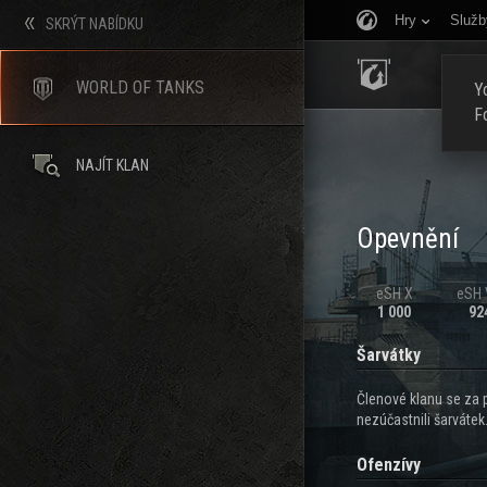
Hry
Služb
SKRÝT NABÍDKU
ÚVOD
WORLD OF TANKS
Yo
F
NAJÍT KLAN
Opevnění
eSH X
eSH V
1 000
92
Šarvátky
Členové klanu se za 
nezúčastnili šarvátek
Ofenzívy