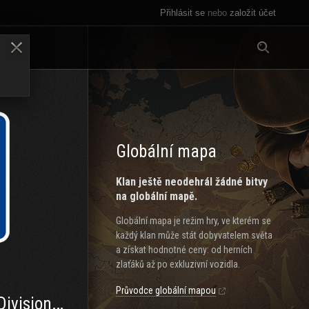
Přihlásit se
nebo
založit účet
Vše
LENY
Globální mapa
Klan ještě neodehrál žádné bitvy
na globální mapě.
Globální mapa je režim hry, ve kterém se
každý klan může stát dobyvatelem světa
a získat hodnotné ceny: od herních
zlaťáků až po exkluzivní vozidla.
Průvodce globální mapou
visionen