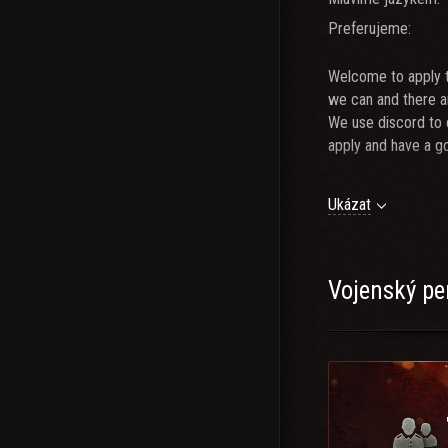
Preferujeme:
Welcome to apply t
we can and there ar
We use discord to 
apply and have a go
Ukázat
https://discord.g
Vojenský pe