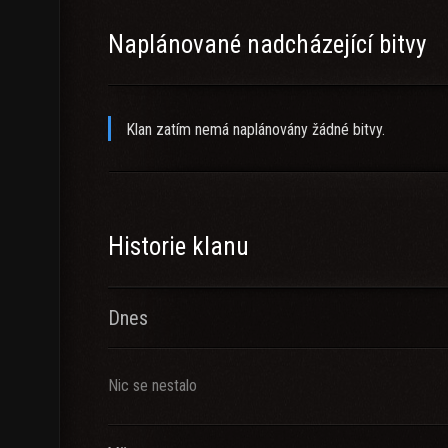
Kontakt:
Naplánované nadcházející bitvy
Discord: https://discord.gg/FQzQeDjXx9
Przez grę: Xaszi, KptMichail,
__
Klan zatím nemá naplánovány žádné bitvy.
Historie klanu
Dnes
Nic se nestalo