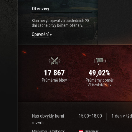
Ofenzívy
Klan nevybojoval za posledních 28
dní žádné bitvy během ofenzív.
Opevnění
17 867
49,02%
Průměrně bitev
Průměrný poměr
Vítězství/Bitev
Náš obvyklý herní
15:00–18:00
1 den v týd
rozvrh:
Mluvíme jazykem:
Magyar