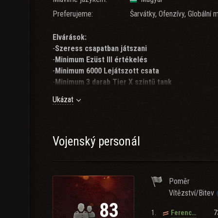
Preferujeme:
Šarvátky, Ofenzívy, Globální 
Elvárások:
-
Szeress csapatban játszani
-
Minimum Ezüst III értékelés
-
Minimum 6000 Lejátszott csata
-
Minimum 3 darab Tier X szintű tank
-
Minimum 3 darab Tier VIII szintű tank
Ukázat
*Ha szeretnél jelentkezni és megfelelsz az elvárásokna
Parancsnokhelyettes/másodtisztekkel*
Vojenský personál
Bites,egy harapás a jóból:)
Poměr
Vítězství/Bitev
83
1.
7
Ferencz1