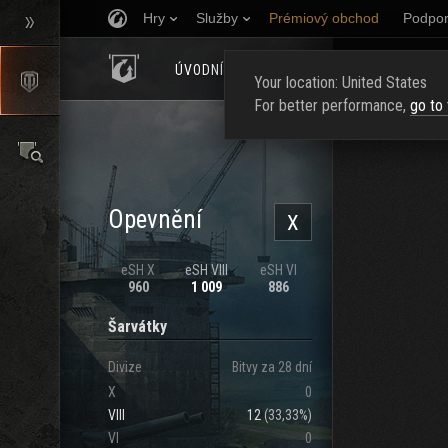
Hry
Služby
Prémiový obchod
Podpor
ÚVODNÍ STRÁNKA
HODNOCENÍ
NAJ
Your location: United States
For better performance,
go to
Opevnění
X
eSH X
eSH VIII
eSH VI
960
1 009
886
Šarvátky
Divize
Bitvy za 28 dní
X
0
VIII
12
(
33,33%
)
VI
0