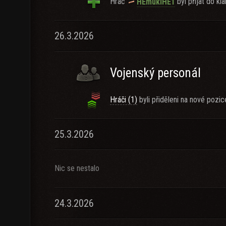
Hráč
byl přijat do kla
HEmukiHE1
26.3.2026
Vojenský personál
Hráči (1)
byli přiděleni na nové pozic
25.3.2026
Nic se nestalo
24.3.2026