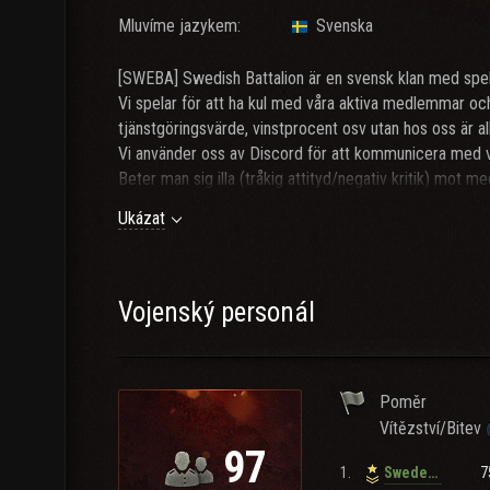
Mluvíme jazykem:
Svenska
[SWEBA] Swedish Battalion är en svensk klan med spe
Vi spelar för att ha kul med våra aktiva medlemmar och
tjänstgöringsvärde, vinstprocent osv utan hos oss är a
Vi använder oss av Discord för att kommunicera med v
Beter man sig illa (tråkig attityd/negativ kritik) mot
klanen. Detta beslutas av klanledningen i SWEBA.
Ukázat
Känner ni er manade på att gå med så ansök gärna då v
Vi vill dock gärna att du är aktiv och har spelat minst
lagspel och övriga klanaktiviteter som t.ex frontstider 
klanreserver vill vi att ni åtminstonde är med på disco
Vojenský personál
känna varandra.
Skriv gärna en kort beskrivning av dig själv och ditt s
Poměr
Vítězství/Bitev
97
1.
7
Swedengirl_76