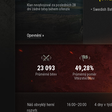
Klan nevybojoval za posledních 28
dní žádné bitvy během ofenzív.
• Swedish Batt
Opevnění
23 093
49,28%
Průměrně bitev
Průměrný poměr
Vítězství/Bitev
Náš obvyklý herní
16:00–20:00
4 dny v tý
rozvrh: