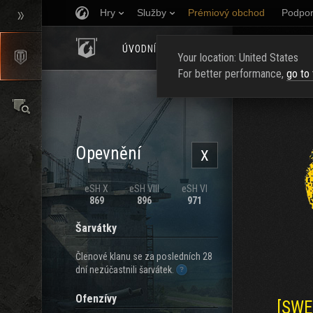
Hry
Služby
Prémiový obchod
Podpor
ÚVODNÍ STRÁNKA
HODNOCENÍ
NAJ
Your location: United States
For better performance,
go to
Opevnění
X
eSH X
eSH VIII
eSH VI
869
896
971
Šarvátky
Členové klanu se za posledních 28
dní nezúčastnili šarvátek.
Ofenzívy
[SWE