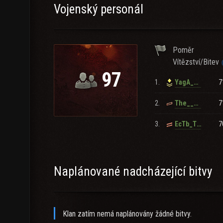
Vojenský personál
Poměr
Vítězství/Bitev
97
1.
7
YagA_KZ
2.
7
The__KaZaXI
3.
7
EcTb_TTpo6uTe
Naplánované nadcházející bitvy
Klan zatím nemá naplánovány žádné bitvy.