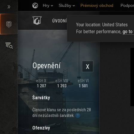
Hry
Služby
Prémiový obchod
Podpor
ÚVODNÍ STRÁNKA
HODNOCENÍ
NAJ
Your location: United States
For better performance,
go to
Opevnění
X
eSH X
eSH VIII
eSH VI
1 207
1 393
1 501
Šarvátky
Členové klanu se za posledních 28
dní nezúčastnili šarvátek.
Ofenzívy