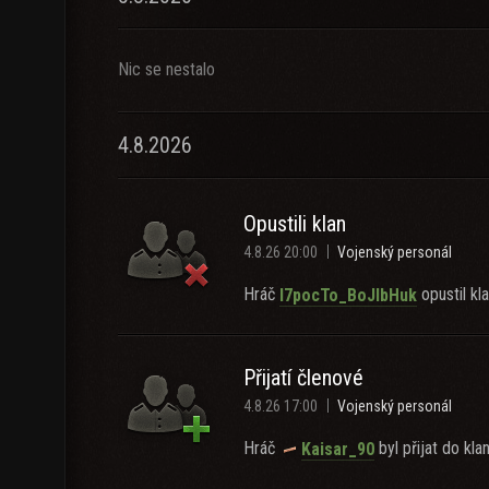
Nic se nestalo
4.8.2026
Opustili klan
4.8.26 20:00
Vojenský personál
Hráč
opustil kla
I7pocTo_BoJIbHuk
Přijatí členové
4.8.26 17:00
Vojenský personál
Hráč
byl přijat do klan
Kaisar_90