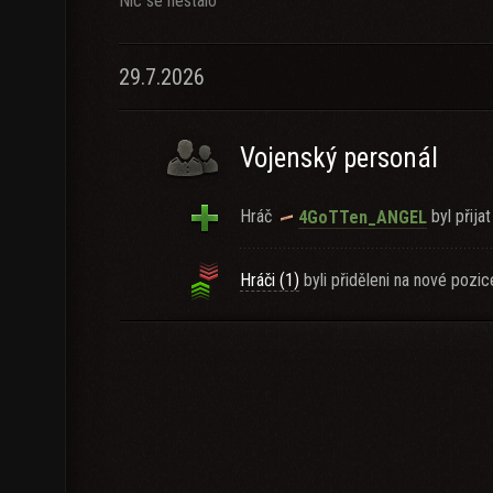
Nic se nestalo
29.7.2026
Vojenský personál
Hráč
byl přijat
4GoTTen_ANGEL
Hráči (1)
byli přiděleni na nové pozic