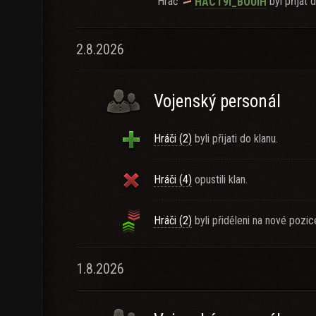
Hráč
byl přijat d
HACT9l_BOUlH
2.8.2026
Vojenský personál
Hráči (2)
byli přijati do klanu.
Hráči (4)
opustili klan.
Hráči (2)
byli přiděleni na nové pozic
1.8.2026