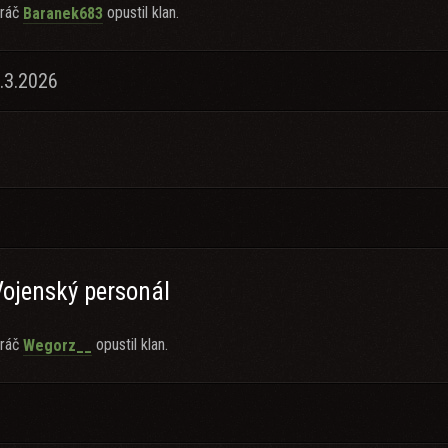
ráč
opustil klan.
Baranek683
.3.2026
Vojenský personál
ráč
opustil klan.
Wegorz__