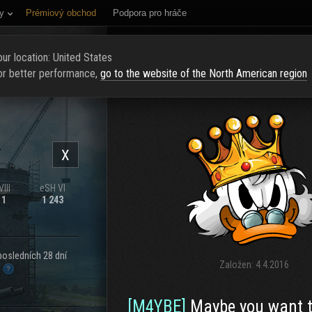
y
Prémiový obchod
Podpora pro hráče
NÍ STRÁNKA
HODNOCENÍ
NAJÍT KLAN
NAVERBOVAT NOVÉ Č
ur location: United States
or better performance,
go to the website of the North American region
X
III
eSH VI
11
1 243
posledních 28 dní
Založen:
4.4.2016
.
[M4YBE]
Maybe you want to 