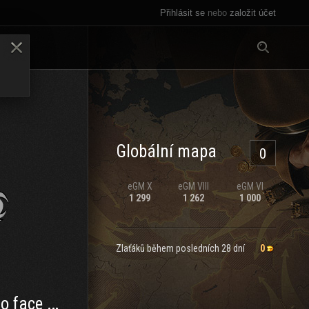
Přihlásit se
nebo
založit účet
Vše
LENY
Globální mapa
0
eGM
X
eGM
VIII
eGM
VI
1 299
1 262
1 000
Zlaťáků během posledních 28 dní
0
face us?