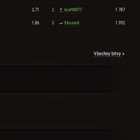
2,71
2.
1 787
kraft0077
1,86
3.
1 392
n
Ekosmil
Všechny bitvy