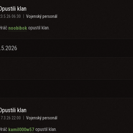
Opustili klan
23.5.26 06:30
Vojenský personál
Hráč
opustil klan.
noobibok
.5.2026
Opustili klan
17.3.26 22:00
Vojenský personál
Hráč
opustil klan.
kamil000w57