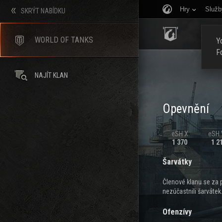
Hry
Služb
SKRÝT NABÍDKU
ÚVOD
WORLD OF TANKS
Yo
F
NAJÍT KLAN
Opevnění
eSH X
eSH V
1 370
1 2
Šarvátky
Členové klanu se za 
nezúčastnili šarvátek
Ofenzívy