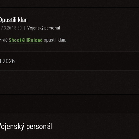
Opustili klan
17.3.26 18:30
Vojenský personál
Hráč
opustil klan.
ShootKillReload
3.2026
Vojenský personál