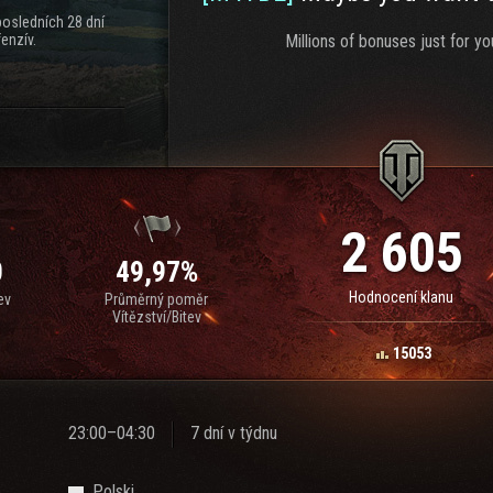
posledních 28 dní
enzív.
Millions of bonuses just for yo
2 605
0
49,97%
Hodnocení klanu
ev
Průměrný poměr
Vítězství/Bitev
15053
23:00–04:30
7 dní v týdnu
Polski