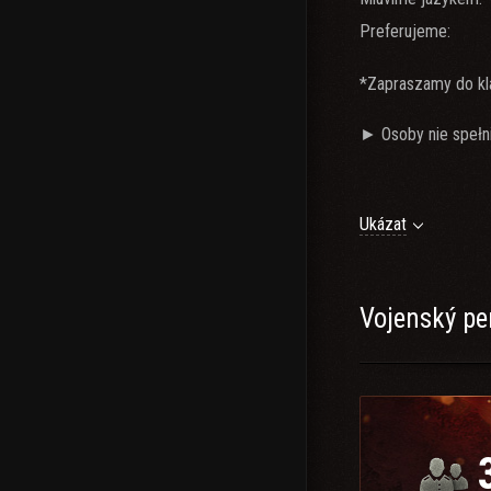
Preferujeme:
*Zapraszamy do k
► Osoby nie speł
Ukázat
► ZAPRASZAMY ;
Vojenský pe
Warunki rekrutacj
►
►
►
► Kultura osobista
► Każde zgłoszeni