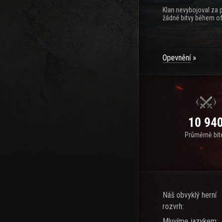
Klan nevybojoval za 
žádné bitvy během of
Opevnění
10 94
Průměrně bit
Náš obvyklý herní
rozvrh:
Mluvíme jazykem: