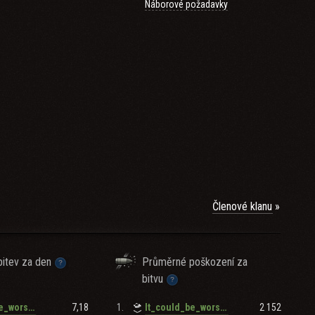
Náborové požadavky
Členové klanu
itev za den
Průměrné poškození za
bitvu
7,18
1.
2 152
It_could_be_worse_
It_could_be_worse_