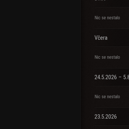
DYPLOMACJA:
► Only_Gold_Sk1
Nic se nestalo
TS: maxjac.krede
Včera
*Kanały Twitch:
Nic se nestalo
►https://www.twit
►
►
24.5.2026 – 5.
Nic se nestalo
23.5.2026