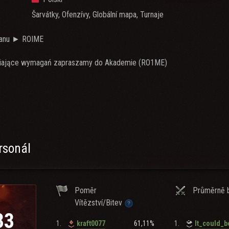
Šarvátky, Ofenzívy, Globální mapa, Turnaje
lanu ► ROIME
niające wymagań zapraszamy do Akademie (RO1ME)
)
rsonál
i:
Poměr
Průměrně b
Vítězství/Bitev
33
e jest rozpatrywane indywidualnie
1.
61,11%
1.
kraft0077