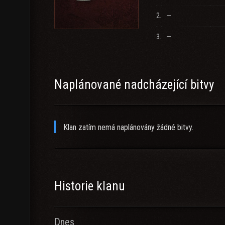
2.
—
Discord: https://discord.gg/GVjbakeKKN
3.
—
Naplánované nadcházející bitvy
Klan zatím nemá naplánovány žádné bitvy.
Historie klanu
Dnes