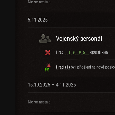
Nic se nestalo
5.11.2025
Vojenský personál
Hráč
opustil klan.
__1_9__9_5__
Hráči (1)
byli přiděleni na nové pozic
15.10.2025 – 4.11.2025
Nic se nestalo