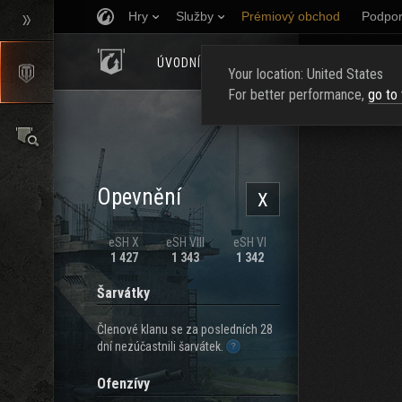
Hry
Služby
Prémiový obchod
Podpor
ÚVODNÍ STRÁNKA
HODNOCENÍ
NAJ
Your location: United States
For better performance,
go to
Opevnění
X
eSH X
eSH VIII
eSH VI
1 427
1 343
1 342
Šarvátky
Členové klanu se za posledních 28
dní nezúčastnili šarvátek.
Ofenzívy