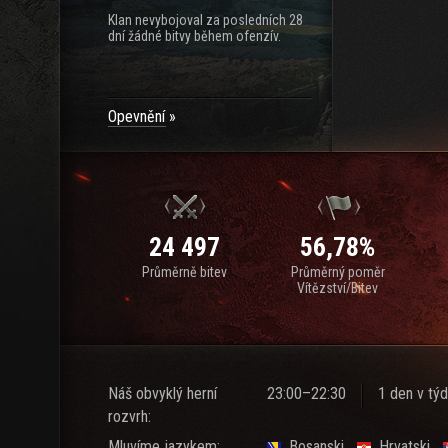
Klan nevybojoval za posledních 28
dní žádné bitvy během ofenzív.
Opevnění
24 497
56,78%
Průměrně bitev
Průměrný poměr
Vítězství/Bitev
Náš obvyklý herní
23:00–22:30
1 den v týd
rozvrh:
Mluvíme jazykem:
Bosanski
Hrvatski