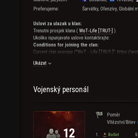
Preferujeme:
Šarvátky, Ofenzívy, Globální 
Uslovi za ulazak u klan:
Trenutni prosjek klana (
WoT‐Life [TRUT-]
).
Ukoliko ispunjavate uslove kontaktirajte:
Conditions for joining the clan:
Current clan average ("WoT ‐ Life [TRUT-]": https://
If you meet the conditions, contact:
Ukázat
OgiLive4ever
Diplomacy:
OgiLive4ever
Vojenský personál
-Renaissance: 36th position/ 93 tanks
-Metal wars : 21th position
-Global Map Season 14 : 11th position
Poměr
-Fire Trail : 33th position
Vítězství/Bitev
-Global Map Season 13: 27th position
12
-Arms Race : 31th position
1.
5
Bo0ot
-War Gods : 29th position