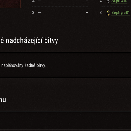
2.
—
—
2.
Aspritzis
3.
—
—
3.
Sephyra81
 nadcházející bitvy
 naplánovány žádné bitvy.
anu