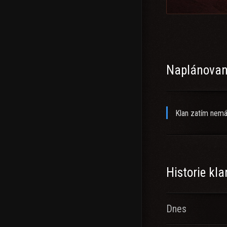
Ath
Naplánované
Klan zatím nemá
Historie kl
Dnes