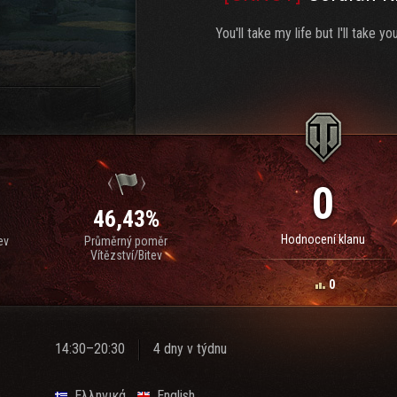
You'll take my life but I'll take yo
0
46,43%
Hodnocení klanu
ev
Průměrný poměr
Vítězství/Bitev
0
14:30–20:30
4 dny v týdnu
Ελληνικά
English