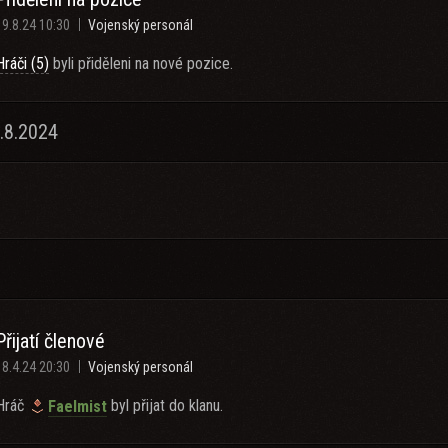
19.8.24 10:30
Vojenský personál
Hráči (5)
byli přiděleni na nové pozice.
.8.2024
Přijatí členové
18.4.24 20:30
Vojenský personál
Hráč
byl přijat do klanu.
Faelmist