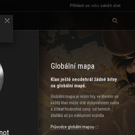
Přihlásit se
nebo
založit účet
Vše
LENY
Globální mapa
Klan ještě neodehrál žádné bitvy
na globální mapě.
Globální mapa je režim hry, ve kterém se
každý klan může stát dobyvatelem světa
a získat hodnotné ceny: od herních
zlaťáků až po exkluzivní vozidla.
Průvodce globální mapou
not