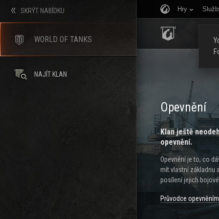
Hry
Služb
SKRÝT NABÍDKU
ÚVOD
WORLD OF TANKS
Yo
F
NAJÍT KLAN
Opevnění
Klan ještě neodeh
opevnění.
Opevnění je to, co 
mít vlastní základnu 
posílení jejich bojové 
Průvodce opevněním