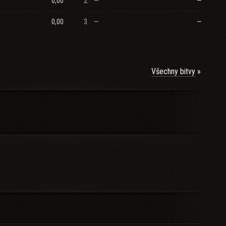
0,00
2.
—
—
0,00
3.
—
—
Všechny bitvy