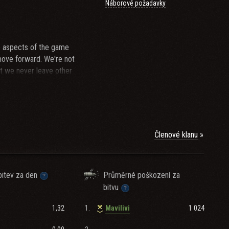
Náborové požadavky
e aspects of the game
move forward. We're not
at we never leave other
perienced people are
Členové klanu
active people.
itev za den
Průměrné poškození za
bitvu
1,32
1.
1 024
Mavilivi