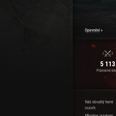
Opevnění
5 113
Průměrně bit
Náš obvyklý herní
rozvrh:
Mluvíme jazykem: