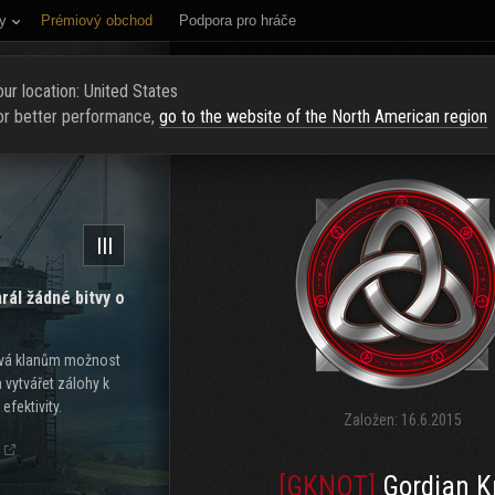
y
Prémiový obchod
Podpora pro hráče
NÍ STRÁNKA
HODNOCENÍ
NAJÍT KLAN
NAVERBOVAT NOVÉ Č
ur location: United States
or better performance,
go to the website of the North American region
III
rál žádné bitvy o
dává klanům možnost
a vytvářet zálohy k
efektivity.
Založen:
16.6.2015
[GKNOT]
Gordian K