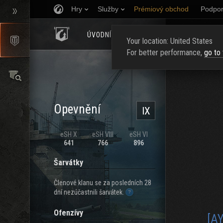
Hry
Služby
Prémiový obchod
Podpor
ÚVODNÍ STRÁNKA
HODNOCENÍ
NAJ
Your location: United States
For better performance,
go to
Opevnění
IX
eSH X
eSH VIII
eSH VI
641
766
896
Šarvátky
Členové klanu se za posledních 28
dní nezúčastnili šarvátek.
Ofenzívy
[A