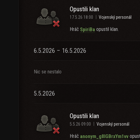
Opustili klan
17.5.26 18:00
Vojenský personál
Hráč
opustil klan.
SpiriBa
6.5.2026 – 16.5.2026
Nic se nestalo
5.5.2026
Opustili klan
5.5.26 09:00
Vojenský personál
Hráč
opusti
anonym_g8lGBrxYm1vv