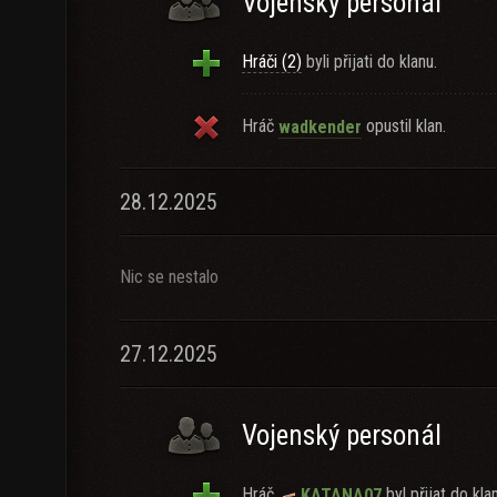
Vojenský personál
Hráči (2)
byli přijati do klanu.
Hráč
opustil klan.
wadkender
28.12.2025
Nic se nestalo
27.12.2025
Vojenský personál
Hráč
byl přijat do kla
KATANA07