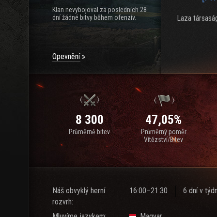
Klan nevybojoval za posledních 28
dní žádné bitvy během ofenzív.
Laza társaság
Opevnění
8 300
47,05%
Průměrně bitev
Průměrný poměr
Vítězství/Bitev
Náš obvyklý herní
16:00–21:30
6 dní v týd
rozvrh:
Mluvíme jazykem:
Magyar