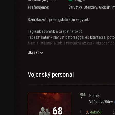
Preferujeme:
Šarvátky, Ofenzívy, Globální 
Szórakozott jó hangulatú klán vagyunk.
Tagjaink szeretik a csapat játékot.
Tapasztalataink hiányát bátorsággal és kitartással pótol
Nem a játéknak élünk, számunkra ez csak kikapcsolód
Ukázat
Nem azért játszunk hogy a STATISZTIKÁVAL villogjunk
tagokkal akik bármikor fel tudják dobni a hangulatot.
Laza társaság akik együtt véreznek el a harc mezőn.
Vojenský personál
Poměr
Vítězství/Bitev
68
1.
5
daku50