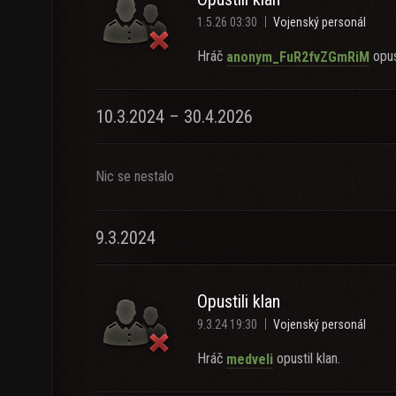
1.5.26 03:30
Vojenský personál
Hráč
opust
anonym_FuR2fvZGmRiM
10.3.2024 – 30.4.2026
Nic se nestalo
9.3.2024
Opustili klan
9.3.24 19:30
Vojenský personál
Hráč
opustil klan.
medveli