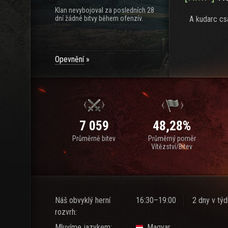
Klan nevybojoval za posledních 28
dní žádné bitvy během ofenzív.
A kudarc csa
Opevnění
7 059
48,28%
Průměrně bitev
Průměrný poměr
Vítězství/Bitev
Náš obvyklý herní
16:30–19:00
2 dny v tý
rozvrh:
Mluvíme jazykem:
Magyar