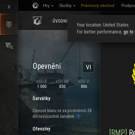
Hry
Služby
Prémiový obchod
Podpor
ÚVODNÍ STRÁNKA
HODNOCENÍ
NAJ
Your location: United States
For better performance,
go to
Opevnění
VI
eSH X
eSH VIII
eSH VI
1 000
830
806
Šarvátky
Členové klanu se za posledních 28
dní nezúčastnili šarvátek.
Ofenzívy
[RMP]
Re