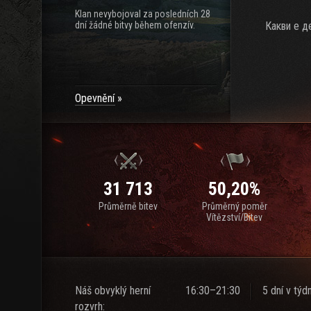
Klan nevybojoval za posledních 28
dní žádné bitvy během ofenzív.
Какви е д
Opevnění
31 713
50,20%
Průměrně bitev
Průměrný poměr
Vítězství/Bitev
Náš obvyklý herní
16:30–21:30
5 dní v týd
rozvrh: