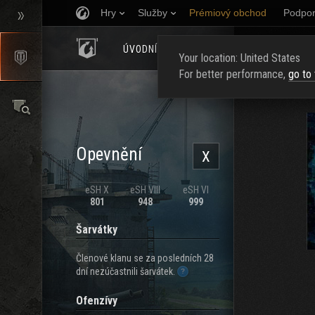
Hry
Služby
Prémiový obchod
Podpor
ÚVODNÍ STRÁNKA
HODNOCENÍ
NAJ
Your location: United States
For better performance,
go to
Opevnění
X
eSH X
eSH VIII
eSH VI
801
948
999
Šarvátky
Členové klanu se za posledních 28
dní nezúčastnili šarvátek.
Ofenzívy