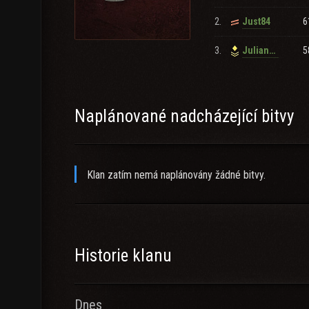
2.
6
Just84
3.
5
Julianx77
Naplánované nadcházející bitvy
Klan zatím nemá naplánovány žádné bitvy.
Historie klanu
Dnes