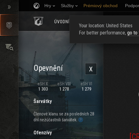
Hry
Služby
Prémiový obchod
Podpor
ÚVODNÍ STRÁNKA
HODNOCENÍ
NAJ
Your location: United States
For better performance,
go to
Opevnění
X
eSH X
eSH VIII
eSH VI
1 303
1 278
1 279
Šarvátky
Členové klanu se za posledních 28
dní nezúčastnili šarvátek.
Ofenzívy
[CR