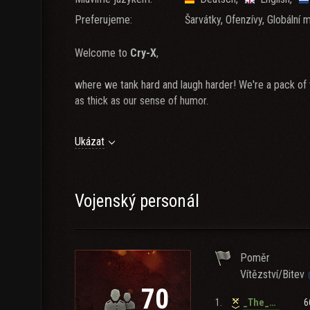
Preferujeme:
Šarvátky, Ofenzívy, Globální 
Welcome to
Cry-X
,
where we tank hard and laugh harder! We're a pack of 
as thick as our sense of humor.
Victory? Optional. Fun? Mandatory.
Ukázat
Whether you're here to grind, brawl, or just show off yo
back (and probably your front, too).
Vojenský personál
Join us if you’ve got what it takes: a love for tanks, a
humor. Remember, in
Cry-X
, it’s not about the size o
Poměr
Vítězství/Bitev
70
1.
6
_The_Trader