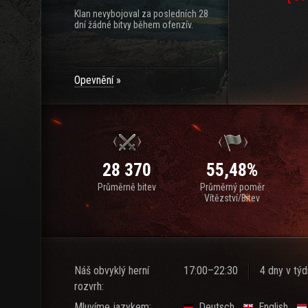
Klan nevybojoval za posledních 28
dní žádné bitvy během ofenzív.
Opevnění
28 370
55,48%
Průměrně bitev
Průměrný poměr
Vítězství/Bitev
Náš obvyklý herní
17:00–22:30
4 dny v tý
rozvrh:
Mluvíme jazykem:
Deutsch
English