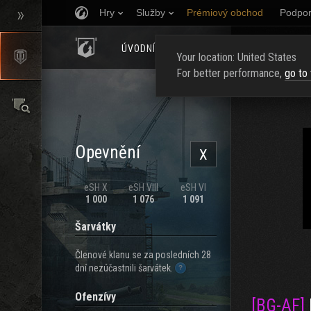
Hry
Služby
Prémiový obchod
Podpor
ÚVODNÍ STRÁNKA
HODNOCENÍ
NAJ
Your location: United States
For better performance,
go to
Opevnění
X
eSH X
eSH VIII
eSH VI
1 000
1 076
1 091
Šarvátky
Členové klanu se za posledních 28
dní nezúčastnili šarvátek.
Ofenzívy
[BG-AF]