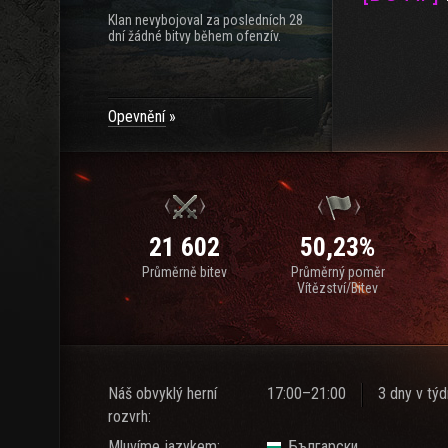
Klan nevybojoval za posledních 28
dní žádné bitvy během ofenzív.
Opevnění
21 602
50,23%
Průměrně bitev
Průměrný poměr
Vítězství/Bitev
Náš obvyklý herní
17:00–21:00
3 dny v tý
rozvrh:
Mluvíme jazykem:
Български