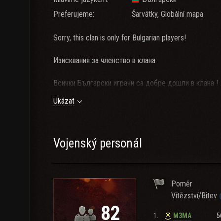
Preferujeme:
Šarvátky, Globální mapa
Sorry, this clan is only for Bulgarian players!
Изисквания за членство в клана:
Всички Български играчи са добре дошли в клана !
Използването на TS е задължително: 213.169.47.18
Ukázat
готови танкове за укрепления 6тиер и 8тиер
-ВАЖНО да влизате всеки ден във играта и да участ
Vojenský personál
Poměr
Vítězství/Bitev
82
1.
5
M3MA