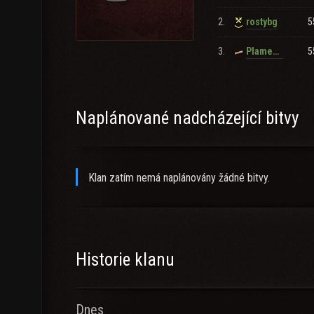
2.
5
rostybg
3.
5
Plamen_Petkov_2018
Naplánované nadcházející bitvy
Klan zatím nemá naplánovány žádné bitvy.
Historie klanu
Dnes