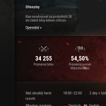
Ofenzívy
Klan nevybojoval za posledních 28
dní žádné bitvy během ofenzív.
Opevnění
34 255
54,50%
Průměrně bitev
Průměrný poměr
Vítězství/Bitev
Náš obvyklý herní
18:00–22:00
2 dny v tý
rozvrh:
Mluvíme jazykem:
Deutsch
English