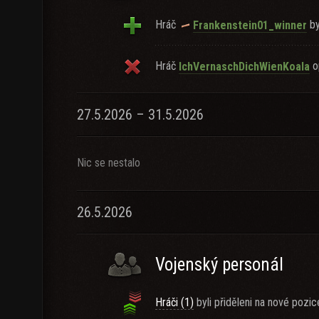
Hráč
by
Frankenstein01_winner
Hráč
op
IchVernaschDichWienKoala
27.5.2026 – 31.5.2026
Nic se nestalo
26.5.2026
Vojenský personál
Hráči (1)
byli přiděleni na nové pozic