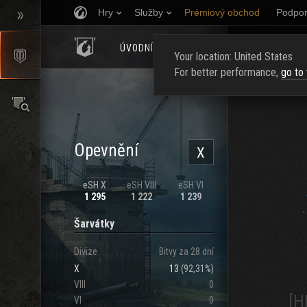
Hry
Služby
Prémiový obchod
Podpor
ÚVODNÍ STRÁNKA
HODNOCENÍ
NAJ
Your location: United States
For better performance,
go to
Opevnění
X
eSH X
eSH VIII
eSH VI
1 295
1 222
1 239
Šarvátky
Divize
Bitvy za 28 dní
X
13
(
92,31%
)
VIII
0
[H
VI
0