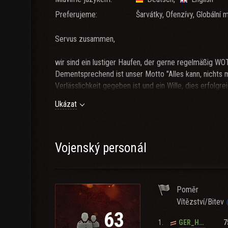
Preferujeme:
Šarvátky, Ofenzívy, Globální 
Servus zusammen,
wir sind ein lustiger Haufen, der gerne regelmäßig WOT
Dementsprechend ist unser Motto "Alles kann, nichts 
Verlässlichkeit gegeben ist und ein Wille, dies erfolgre
Ukázat
Wir bieten:
regelmäßige Booster.
chillige Umgebung inkl. eigenem TS und Discord (für C
Kekse für gute Performance während Kampagnen
Vojenský personál
erfahrene Clanleitung mit einer soliden Struktur im Hin
Wir fordern:
Poměr
geistige Reife
Vítězství/Bitev
ein ordentlich eingestelltes Mikrofon
63
3 Meta CW-Tanks (2,4 k DPG ausnahmen bestätigen di
1.
7
GER_HETZER
7000 Kisten im Monat