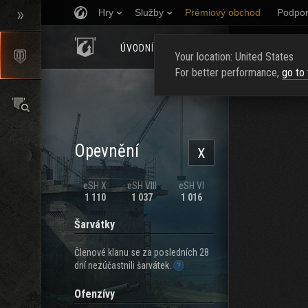
Hry
Služby
Prémiový obchod
Podpor
ÚVODNÍ STRÁNKA
HODNOCENÍ
NAJ
Your location: United States
For better performance,
go to
Opevnění
X
eSH X
eSH VIII
eSH VI
1 110
1 037
1 016
Šarvátky
Členové klanu se za posledních 28
dní nezúčastnili šarvátek.
Ofenzívy