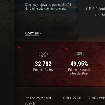
Klan nevybojoval za posledních 28
dní žádné bitvy během ofenzív.
Y-P-S Rekrut
👉 Do
Opevnění
32 782
49,95%
Průměrně bitev
Průměrný poměr
Vítězství/Bitev
Náš obvyklý herní
19:00–22:00
7 dní v týd
rozvrh: