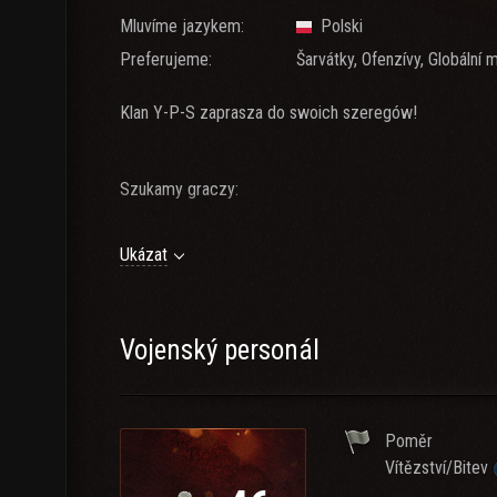
Mluvíme jazykem:
Polski
Preferujeme:
Šarvátky, Ofenzívy, Globální 
Klan Y-P-S zaprasza do swoich szeregów!
Szukamy graczy:
aktywnych
Ukázat
komunikatywnych
chętnych do gry zespołowej
Vojenský personál
Plutony, Natarcia, Szkolenie, Rozwój i Wspólna walka 
Poměr
Napisz PW (Morzyk3) lub złóż podanie 👍
Vítězství/Bitev