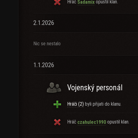
Hráč
opustil klan.
Sadamix
2.1.2026
Nic se nestalo
1.1.2026
Vojenský personál
Hráči (2)
byli přijati do klanu.
Hráč
opustil klan.
czahulec1990