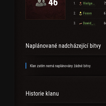
46
1.
7
Vielgefortz
2.
6
Foxon
3.
6
Dawid_4_latka
Naplánované nadcházející bitvy
Klan zatím nemá naplánovány žádné bitvy.
Historie klanu