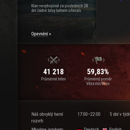
Klan nevybojoval za posledních 28
dní žádné bitvy během ofenzív.
Opevnění
41 218
59,83%
Průměrně bitev
Průměrný poměr
Vítězství/Bitev
Náš obvyklý herní
17:00–22:00
5 dní v týd
rozvrh:
Mluvíme jazykem:
Deutsch
English