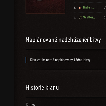
✔
4k+
dpg
2.
7
HabenSieDieLIDLplusApp
✔ good experience in the competitive
3.
6
Scatter_
Recruitment:
OPEN (only German)
TS3:
54.37.200.65:3150
Naplánované nadcházející bitvy
For Recruitment contact:
✎ Leechbaer_Habicht
Klan zatím nemá naplánovány žádné bitvy.
For Diplomacy contact:
✎ KatjaKrasavice
✎
_ELITEX_
✎ raptjEE
Historie klanu
Dnes