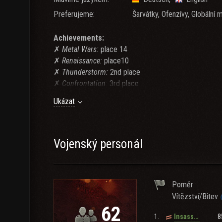
Preferujeme:
Šarvátky, Ofenzívy, Globální 
Achievements:
✗
Metal Wars:
place 14
✗
Renaissance:
place10
✗
Thunderstorm:
2nd place
✗
Confrontation:
3rd place
✗
Ironage:
1st place
Ukázat
✗
War Gods:
2nd place
...
-------------------------------------------------
✗
Clan Rivals Spring Assault 2021:
3rd place [TENTS
Vojenský personál
✗
Clan Rivals Summer Assault 2021:
5th place [TEN
✗
7vs7 Joust 2023:
1st place [Team Destiny]
✗
Clan Showdown March 2023
3rd place [Team AUR
Poměr
✗
Clan Showdown May 2023
1st place [Team AUROR
Vítězství/Bitev
...
62
1.
8
Insasse_Da_Kuscheltier
Requirements: