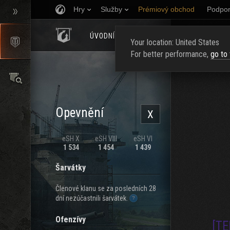
Hry
Služby
Prémiový obchod
Podpor
ÚVODNÍ STRÁNKA
HODNOCENÍ
NAJ
Your location: United States
For better performance,
go to
Opevnění
X
eSH X
eSH VIII
eSH VI
1 534
1 454
1 439
Šarvátky
Členové klanu se za posledních 28
dní nezúčastnili šarvátek.
Ofenzívy
[TE