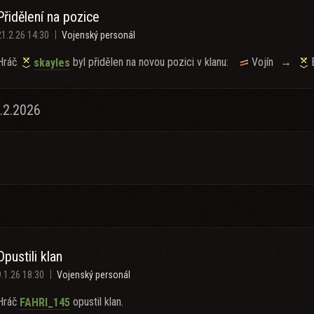
Přidělení na pozice
21.2.26 14:30
Vojenský personál
Hráč
byl přidělen na novou pozici v klanu:
Vojín
→
skayles
.2.2026
Opustili klan
9.1.26 18:30
Vojenský personál
Hráč
opustil klan.
FAHRI_145