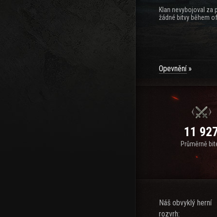
Klan nevybojoval za 
žádné bitvy během of
Opevnění
11 92
Průměrně bit
Náš obvyklý herní
rozvrh: