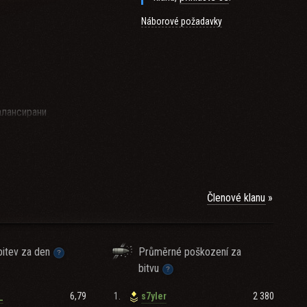
Náborové požadavky
алансирани
дирите на клана !
Členové klanu
itev za den
Průměrné poškození za
bitvu
6,79
1.
2 380
_
s7yler