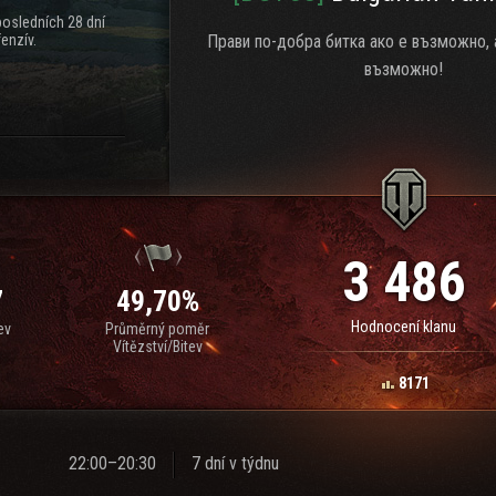
posledních 28 dní
enzív.
Прави по-добра битка ако е възможно, а
възможно!
3 486
7
49,70%
Hodnocení klanu
ev
Průměrný poměr
Vítězství/Bitev
8171
22:00–20:30
7 dní v týdnu