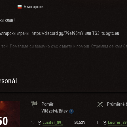
Български
и клан !
гарски играчи . https://discord.gg/79ef95mY или TS3: ts.bgtc.eu
 тон. Помагаме си взаимно със съвети и помощ. Стремим се към б
 За контакт и въпроси търсете
KrNikolov" , "&#39;или някой от коман
gtc.eu
уменията на екипажа и оборудването на танковете
rsonál
Poměr
Průměrně b
Vítězství/Bitev
50
1.
50,53%
1.
Lucifer_89_
Lucifer_89