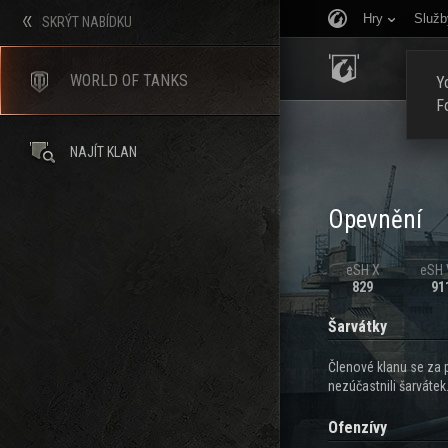
Hry
Služb
SKRÝT NABÍDKU
ÚVOD
WORLD OF TANKS
Yo
F
NAJÍT KLAN
Opevnění
eSH X
eSH V
829
91
Šarvátky
Členové klanu se za 
nezúčastnili šarvátek
Ofenzívy