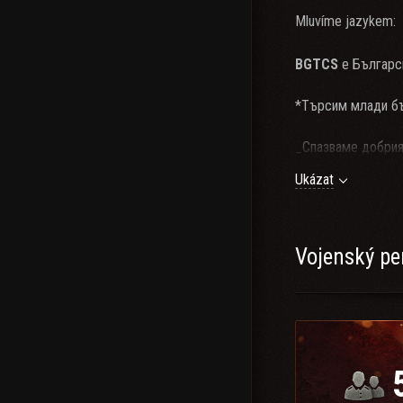
Mluvíme jazykem:
BGTCS
е Българск
*Търсим млади бъл
_Спазваме добрия
взаимоотношения.
Ukázat
Team Speak: "
ts.b
Ръководство за 
Vojenský pe