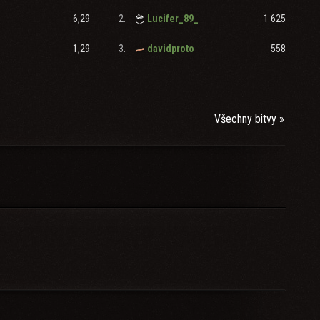
6,29
2.
1 625
Lucifer_89_
1,29
3.
558
davidproto
Všechny bitvy