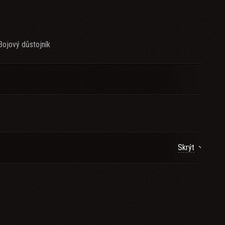
Bojový důstojník
Skrýt