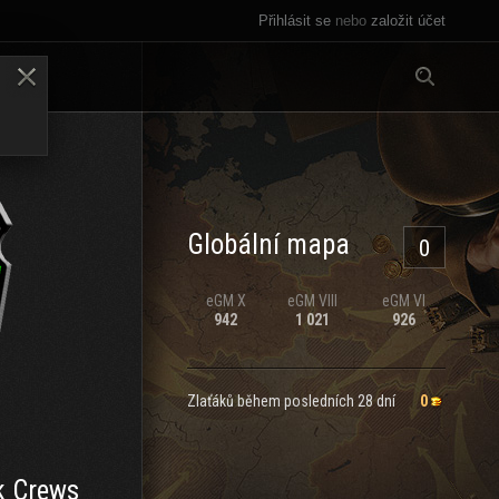
Přihlásit se
nebo
založit účet
Vše
LENY
Globální mapa
0
eGM
X
eGM
VIII
eGM
VI
942
1 021
926
Zlaťáků během posledních 28 dní
0
k Crews