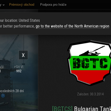
y
Prémiový obchod
Podpora pro hráče
NÍ STRÁNKA
HODNOCENÍ
NAJÍT KLAN
NAVERBOVAT NOVÉ Č
ur location: United States
or better performance,
go to the website of the North American region
X
III
eSH VI
1
992
posledních 28 dní
Založen:
30.3.2014
.
[BGTCS]
Bulgarian Tan