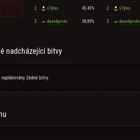
2.
45,45%
2.
s7yler
s7yler
3.
38,89%
3.
davidproto
davidproto
 nadcházející bitvy
 naplánovány žádné bitvy.
anu