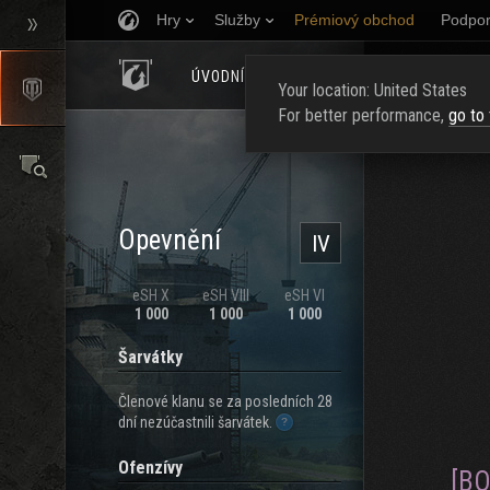
Hry
Služby
Prémiový obchod
Podpor
ÚVODNÍ STRÁNKA
HODNOCENÍ
NAJ
Your location: United States
For better performance,
go to
Opevnění
IV
eSH X
eSH VIII
eSH VI
1 000
1 000
1 000
Šarvátky
Členové klanu se za posledních 28
dní nezúčastnili šarvátek.
Ofenzívy
[B