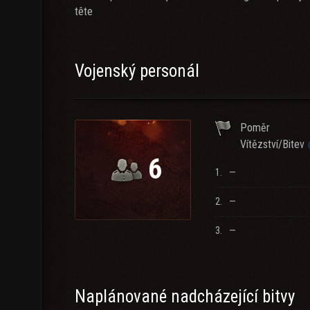
tête
Vojenský personál
Poměr
Vítězství/Bitev
6
1.
—
2.
—
3.
—
Naplánované nadcházející bitvy