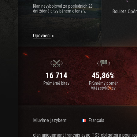
Klan nevybojoval za posledních 28
dní žádné bitvy během ofenzív.
Boulets Opér
Opevnění
16 714
45,86%
Průměrně bitev
Průměrný poměr
Vítězství/Bitev
Mluvíme jazykem:
Français
clan uniquement français avec TS3 obligatoire pour jou