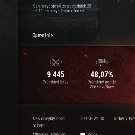
Klan nevybojoval za posledních 28
dní žádné bitvy během ofenzív.
Opevnění
9 445
48,07%
Průměrně bitev
Průměrný poměr
Vítězství/Bitev
Náš obvyklý herní
17:00–22:30
3 dny v tý
rozvrh:
Mluvíme jazykem:
Polski