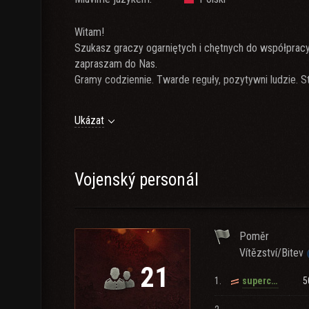
Witam!
Szukasz graczy ogarniętych i chętnych do współpra
zapraszam do Nas.
Gramy codziennie. Twarde reguły, pozytywni ludzie. St
Ukázat
Wymagania:
- interesują nas osoby, które chcą i potrafią działać
wieczorno-nocnych (CW 19:00-23:50)
- wiek min. 16 lat
Vojenský personál
- komunikator TeamSpeak3 (obowiązkowo) Klan
- przynajmniej 1 tier X.
Poměr
Przyjmujemy na czas próbny - utrzymają się jedynie 
Vítězství/Bitev
21
1.
5
supercybran