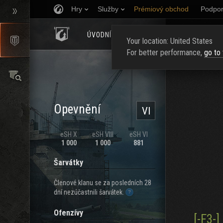
Hry
Služby
Prémiový obchod
Podpor
ÚVODNÍ STRÁNKA
HODNOCENÍ
NAJ
Your location: United States
For better performance,
go to
Opevnění
VI
eSH X
eSH VIII
eSH VI
1 000
1 000
881
Šarvátky
Členové klanu se za posledních 28
dní nezúčastnili šarvátek.
Ofenzívy
[-F3-]