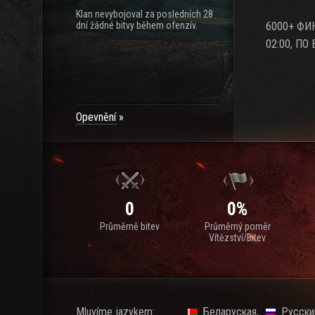
Klan nevybojoval za posledních 28
dní žádné bitvy během ofenzív.
6000+ ФИ
02:00, П
Opevnění
0
0%
Průměrně bitev
Průměrný poměr
Vítězství/Bitev
Mluvíme jazykem:
Беларуская
Русски