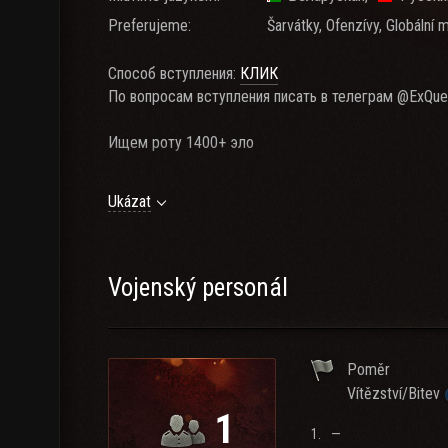
Preferujeme:
Šarvátky, Ofenzívy, Globální 
Способ вступления:
КЛИК
По вопросам вступления писать в телеграм @ExQu
Ищем роту 1400+ эло
Стримеры клана:
Ukázat
52QUEEN
Anaban
TheRomanovitch
theXIMIK
Vojenský personál
HarDTreSH
Poměr
Vítězství/Bitev
1
1.
—