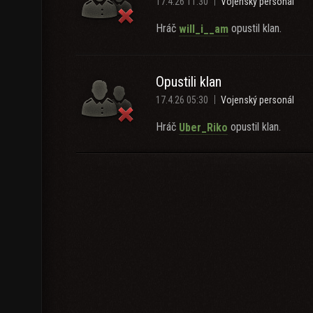
17.4.26 11:30
Vojenský personál
Hráč
opustil klan.
will_i__am
Opustili klan
17.4.26 05:30
Vojenský personál
Hráč
opustil klan.
Uber_Riko