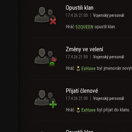
Opustili klan
17.4.26 21:00
Vojenský personál
Hráč
opustil klan.
52QUEEN
Změny ve velení
17.4.26 21:00
Vojenský personál
Hráč
byl jmenován novým
ExHuve
Přijatí členové
17.4.26 21:00
Vojenský personál
Hráč
byl přijat do klanu.
ExHuve