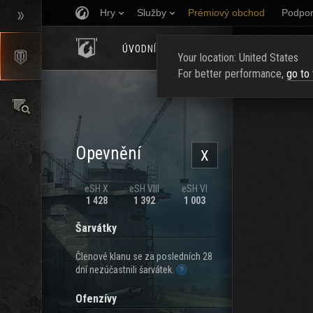
Hry
Služby
Prémiový obchod
Podpor
ÚVODNÍ STRÁNKA
HODNOCENÍ
NAJ
Your location: United States
For better performance,
go to
Opevnění
X
eSH X
eSH VIII
eSH VI
1 428
1 392
1 003
Šarvátky
Členové klanu se za posledních 28
dní nezúčastnili šarvátek.
Ofenzívy