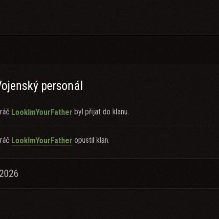
Vojenský personál
ráč
byl přijat do klanu.
LookImYourFather
ráč
opustil klan.
LookImYourFather
.2026