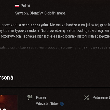
Polski
Šarvátky, Ofenzívy, Globální mapa
L przeszedł
w stan spoczynku
. Nie ma za bardzo o co już w tej grze k
 wyłącznie typowy random. Nie prowadzimy zatem żadnej rekrutacji, an
ozgrywkach, jednakże klan istnieje i jako pomnik historii istnieć będzie
jawiłaby się ciekawa i uczciwa propozycja z zewnątrz,
jak nowy rozdzia
szam(y) do kontaktu.
s.ovh
 King_in_the_North_
rsonál
ji o klanie, serdecznie zapraszamy na
naszą stronę WWW
.
Poměr
Průměrně b
Vítězství/Bitev