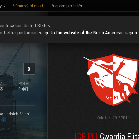
y
Prémiový obchod
Podpora pro hráče
NÍ STRÁNKA
HODNOCENÍ
NAJÍT KLAN
NAVERBOVAT NOVÉ Č
ur location: United States
or better performance,
go to the website of the North American region
X
III
eSH VI
55
1 461
posledních 28 dní
Založen:
29.7.2013
.
[GE-PL]
Gwardia Elit