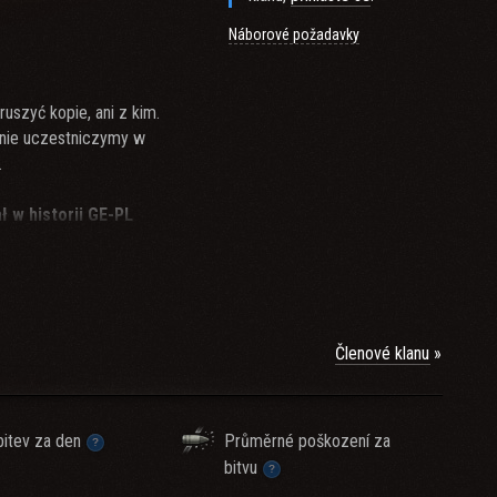
Náborové požadavky
ruszyć kopie, ani z kim.
i nie uczestniczymy w
.
ł w historii GE-PL
Členové klanu
itev za den
Průměrné poškození za
bitvu