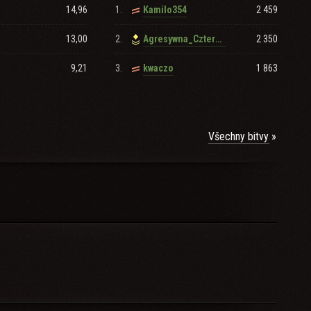
14,96
1.
2 459
Kamilo354
13,00
2.
2 350
Agresywna_Czternastka
9,21
3.
1 863
kwaczo
Všechny bitvy