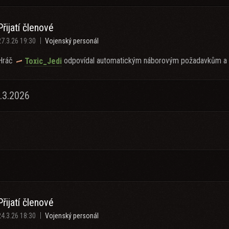
Přijatí členové
27.3.26 19:30
Vojenský personál
Hráč
odpovídal automatickým náborovým požadavkům a byl
Toxic_Jedi
.3.2026
Přijatí členové
24.3.26 18:30
Vojenský personál