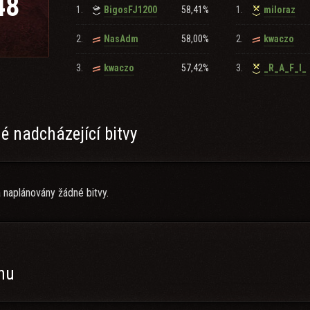
48
1.
58,41%
1.
BigosFJ1200
miloraz
2.
58,00%
2.
NasAdm
kwaczo
3.
57,42%
3.
kwaczo
_R_A_F_I_
 nadcházející bitvy
 naplánovány žádné bitvy.
anu