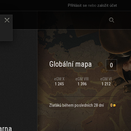
Přihlásit se
nebo
založit účet
Vše
LENY
Globální mapa
0
eGM
X
eGM
VIII
eGM
VI
1 245
1 396
1 212
Zlaťáků během posledních 28 dní
0
arna