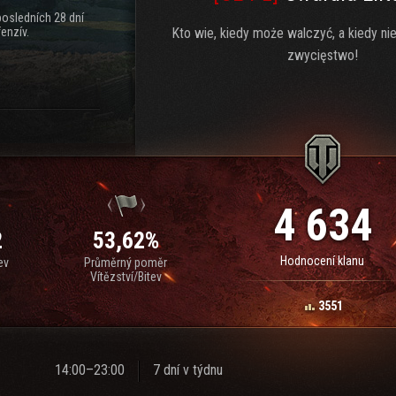
posledních 28 dní
enzív.
Kto wie, kiedy może walczyć, a kiedy ni
zwycięstwo!
4 634
2
53,62%
Hodnocení klanu
ev
Průměrný poměr
Vítězství/Bitev
3551
14:00–23:00
7 dní v týdnu