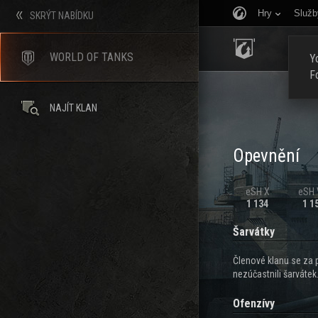
Hry
Služb
SKRÝT NABÍDKU
ÚVOD
WORLD OF TANKS
Yo
F
NAJÍT KLAN
Opevnění
eSH X
eSH V
1 134
1 1
Šarvátky
Členové klanu se za 
nezúčastnili šarvátek
Ofenzívy