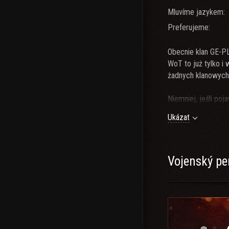
Mluvíme jazykem:
Preferujeme:
Obecnie klan GE-P
WoT to już tylko i
żadnych klanowych r
Niemniej, jeśli po
napisać
, to zapra
Ukázat
TS:
gwardia.kreden
Diplomacy PL/ENG:
Vojenský pe
Po więcej informac