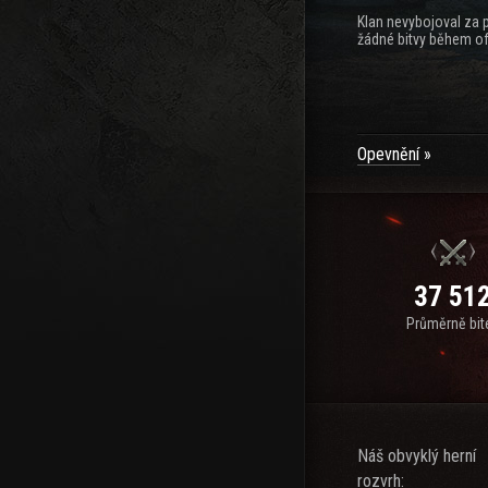
Klan nevybojoval za 
žádné bitvy během of
Opevnění
37 51
Průměrně bit
Náš obvyklý herní
rozvrh: