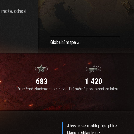
e może, odnosi
Globální mapa
683
1 420
Průměrné zkušenosti za bitvu
Průměrné poškození za bitvu
Abyste se mohli připojit ke
klanu,
přihlaste se
.