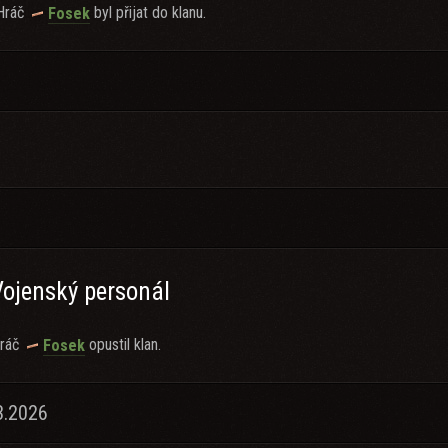
Hráč
byl přijat do klanu.
Fosek
Vojenský personál
ráč
opustil klan.
Fosek
3.2026