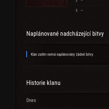
2.
—
Haben wir dein Interesse geweckt? Dann Join zu uns
Viel Spaß beim Panzerknacken :-)
3.
—
Naplánované nadcházející bitvy
Klan zatím nemá naplánovány žádné bitvy.
Historie klanu
Dnes