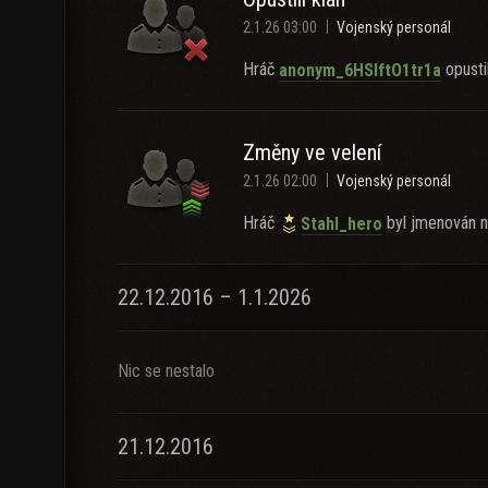
2.1.26 03:00
Vojenský personál
Hráč
opustil
anonym_6HSlftO1tr1a
Změny ve velení
2.1.26 02:00
Vojenský personál
Hráč
byl jmenován n
Stahl_hero
22.12.2016 – 1.1.2026
Nic se nestalo
21.12.2016