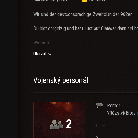
Wir sind der deutschsprachige Zweitclan der 962er
Du bist ehrgeizig und hast Lust auf Clanwar dann sei 
Wir bieten:
- Teamspeak3
Ukázat
- Turniere Team CW
- Tägliche Scharmützel
Vojenský personál
Wir erwarten:
- Spaß am Spiel und respektvollen Umgang mit den K
- Hohe Aktivität (min. 4 Tage pro Woche)
Poměr
- Min. 2 T10 Panzer
Vítězství/Bitev
2
TS3 Daten:
1.
—
85.131.154.92:26065