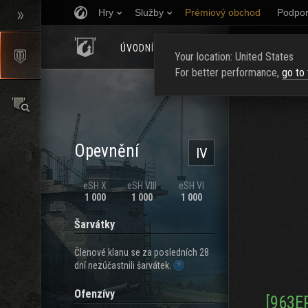
Hry
Služby
Prémiový obchod
Podpor
ÚVODNÍ STRÁNKA
HODNOCENÍ
NAJ
Your location: United States
For better performance,
go to
Opevnění
IV
eSH X
eSH VIII
eSH VI
1 000
1 000
1 000
Šarvátky
Členové klanu se za posledních 28
dní nezúčastnili šarvátek.
Ofenzívy
[963E