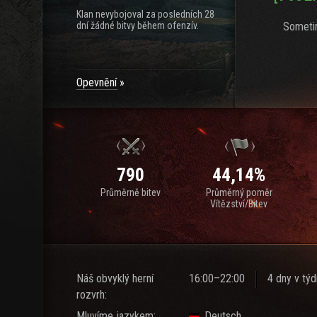
Klan nevybojoval za posledních 28
dní žádné bitvy během ofenzív.
Someti
Opevnění
790
44,14%
Průměrně bitev
Průměrný poměr
Vítězství/Bitev
Náš obvyklý herní
16:00–22:00
4 dny v tý
rozvrh:
Mluvíme jazykem:
Deutsch