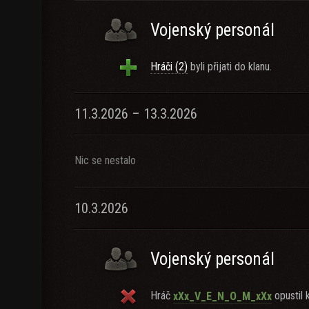
Vojenský personál
Hráči (2)
byli přijati do klanu.
11.3.2026 – 13.3.2026
Nic se nestalo
10.3.2026
Vojenský personál
Hráč
opustil k
xXx_V_E_N_O_M_xXx