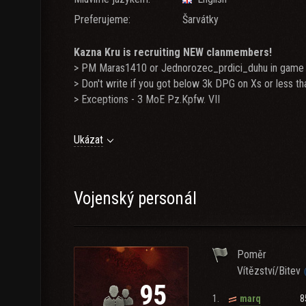
Preferujeme:
Šarvátky
Kazna Kru is recruiting NEW clanmembers!
> PM Maras1410 or Jednorozec_prdici_duhu in game
> Don't write if you got below 3k DPG on Xs or less t
> Exceptions - 3 MoE Pz.Kpfw. VII
Ukázat
Relaxed Retirement Zoo:
> Chill atmosphere with a sense of humor
> Daily credit boosts
> 3 MoE IS-4s
Vojenský personál
Discord
: https://discord.gg/uCtYgEbq7v
Poměr
Vítězství/Bitev
95
1.
8
marq