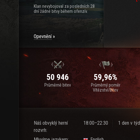
Klan nevybojoval za posledních 28
dní žádné bitvy během ofenzív.
Opevnění
50 946
59,96%
Průměrně bitev
Průměrný poměr
Vítězství/Bitev
Náš obvyklý herní
18:00–22:30
1 den v týd
rozvrh:
Mluvíme jazykem:
English