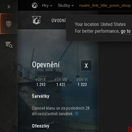
Hry
Služby
realm_link_title_prem_shop
ÚVODNÍ STRÁNKA
HODNOCENÍ
NAJ
Your location: United States
For better performance,
go to
Opevnění
X
eSH X
eSH VIII
eSH VI
1 293
1 431
1 323
Šarvátky
Členové klanu se za posledních 28
dní nezúčastnili šarvátek.
Ofenzívy
[