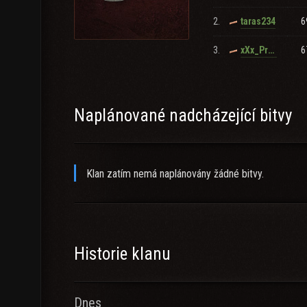
2.
6
taras234
3.
6
xXx_Pro_Gold_Spammer_xXx
Naplánované nadcházející bitvy
Klan zatím nemá naplánovány žádné bitvy.
Historie klanu
Dnes