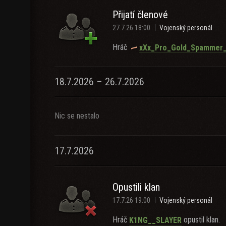
Přijatí členové
27.7.26 18:00
Vojenský personál
Hráč
xXx_Pro_Gold_Spammer
18.7.2026 – 26.7.2026
Nic se nestalo
17.7.2026
Opustili klan
17.7.26 19:00
Vojenský personál
Hráč
opustil klan.
K1NG__SLAYER