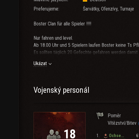
Preferujeme:
Šarvátky, Ofenzívy, Turnaje
Boster Clan für alle Spieler !!!!
Nur fahren und level.
Ab 18.00 Uhr und 5 Spielern laufen Boster keine Ts Pfl
Es sollten täglich 20 Gefechte gefahren werden damit
Wer den noch möchte Discord ist vorhanden einfach fr
Ukázat
Bei fragen einfach anschreiben.
Booster clan for all players !!!!
Vojenský personál
Just drive and level.
From 6 p.m. and 5 players, boosters don't have to run 
There should be 20 battles a day so that boosters are 
Poměr
If you still want Discord, just ask, even Bollwerk then 
Vítězství/Bitev
If you have any questions, just write.
18
1.
6
Ochseschorle