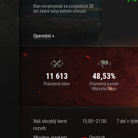
Klan nevybojoval za posledních 28
dní žádné bitvy během ofenzív.
Opevnění
11 613
48,53%
Průměrně bitev
Průměrný poměr
Vítězství/Bitev
Náš obvyklý herní
15:00–21:00
7 dní v týd
rozvrh:
Mluvíme jazykem:
Deutsch